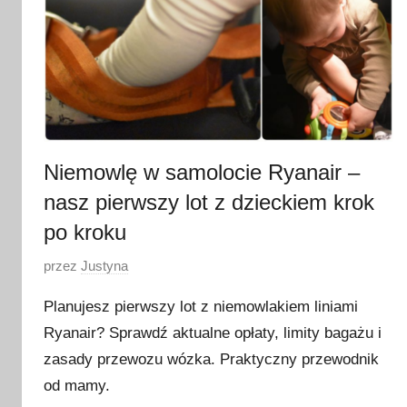
Niemowlę w samolocie Ryanair –
nasz pierwszy lot z dzieckiem krok
po kroku
O
przez
Justyna
p
Planujesz pierwszy lot z niemowlakiem liniami
u
Ryanair? Sprawdź aktualne opłaty, limity bagażu i
b
zasady przewozu wózka. Praktyczny przewodnik
l
i
od mamy.