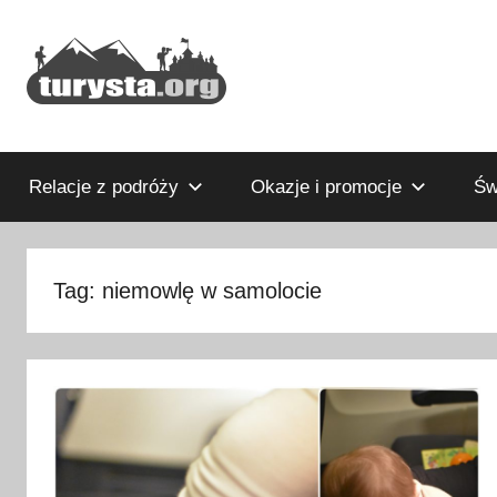
Przejdź
do
treści
Rodzinny
Turysta.org
blog
podróżniczy
Relacje z podróży
Okazje i promocje
Św
i
portal
turystyczny
Tag:
niemowlę w samolocie