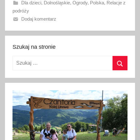
Dla dzieci
,
Dolnośląskie
,
Ogrody
,
Polska
,
Relacje z
a
podróży
n
Dodaj komentarz
o
4
l
i
Szukaj na stronie
s
Szukaj:
t
o
Szukaj
p
a
d
a
2
0
2
0