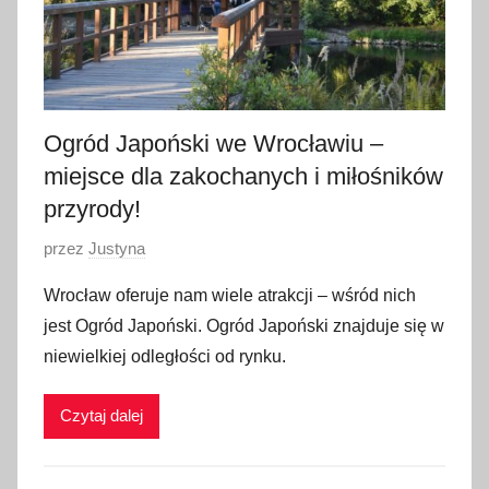
Ogród Japoński we Wrocławiu –
miejsce dla zakochanych i miłośników
przyrody!
O
przez
Justyna
p
Wrocław oferuje nam wiele atrakcji – wśród nich
u
jest Ogród Japoński. Ogród Japoński znajduje się w
b
niewielkiej odległości od rynku.
l
i
Czytaj dalej
k
o
w