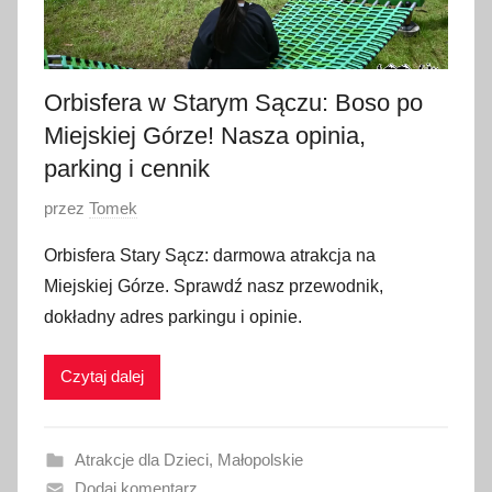
Orbisfera w Starym Sączu: Boso po
Miejskiej Górze! Nasza opinia,
parking i cennik
O
przez
Tomek
p
Orbisfera Stary Sącz: darmowa atrakcja na
u
Miejskiej Górze. Sprawdź nasz przewodnik,
b
dokładny adres parkingu i opinie.
l
i
Czytaj dalej
k
o
w
Atrakcje dla Dzieci
,
Małopolskie
a
Dodaj komentarz