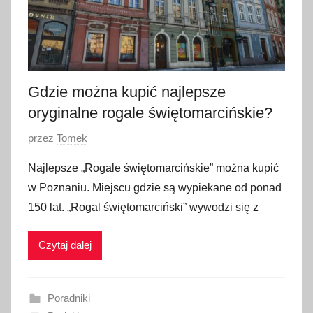
Gdzie można kupić najlepsze
oryginalne rogale świętomarcińskie?
O
przez
Tomek
p
Najlepsze „Rogale świętomarcińskie” można kupić
u
w Poznaniu. Miejscu gdzie są wypiekane od ponad
b
150 lat. „Rogal świętomarciński” wywodzi się z
l
i
Czytaj dalej
k
o
w
Poradniki
a