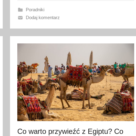
a
n
Poradniki
o
Dodaj komentarz
2
9
m
a
r
c
a
2
0
2
3
Co warto przywieźć z Egiptu? Co