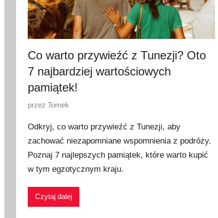
2
0
2
3
Co warto przywieźć z Tunezji? Oto
7 najbardziej wartościowych
pamiątek!
O
przez
Tomek
p
Odkryj, co warto przywieźć z Tunezji, aby
u
zachować niezapomniane wspomnienia z podróży.
b
Poznaj 7 najlepszych pamiątek, które warto kupić
l
i
w tym egzotycznym kraju.
k
o
Czytaj dalej
w