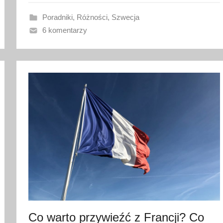
a
n
Poradniki
,
Różności
,
Szwecja
o
6 komentarzy
2
4
l
u
t
e
g
o
2
0
2
6
Co warto przywieźć z Francji? Co