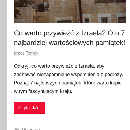
Co warto przywieźć z Izraela? Oto 7
najbardziej wartościowych pamiątek!
O
przez
Tomek
p
Odkryj, co warto przywieźć z Izraela, aby
u
zachować niezapomniane wspomnienia z podróży.
b
Poznaj 7 najlepszych pamiątek, które warto kupić
l
i
w tym fascynującym kraju.
k
o
Czytaj dalej
w
a
n
Poradniki