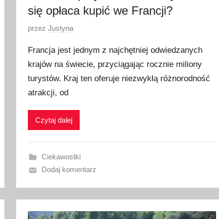
się opłaca kupić we Francji?
O
przez
Justyna
p
Francja jest jednym z najchętniej odwiedzanych
u
krajów na świecie, przyciągając rocznie miliony
b
turystów. Kraj ten oferuje niezwykłą różnorodność
l
i
atrakcji, od
k
o
Czytaj dalej
w
a
n
Ciekawostki
o
Dodaj komentarz
1
p
a
ź