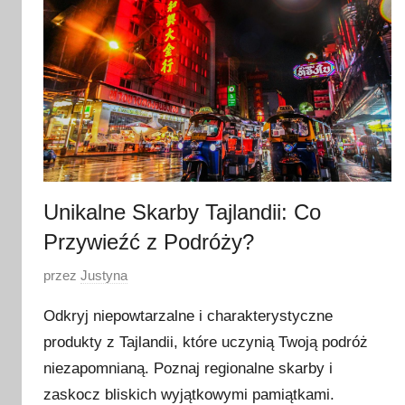
t
e
g
o
2
0
2
6
Unikalne Skarby Tajlandii: Co
Przywieźć z Podróży?
O
przez
Justyna
p
Odkryj niepowtarzalne i charakterystyczne
u
produkty z Tajlandii, które uczynią Twoją podróż
b
niezapomnianą. Poznaj regionalne skarby i
l
i
zaskocz bliskich wyjątkowymi pamiątkami.