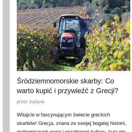
d
z
i
e
r
n
i
k
a
2
Śródziemnomorskie skarby: Co
0
warto kupić i przywieźć z Grecji?
2
4
O
przez
Justyna
p
Witajcie w fascynującym świecie greckich
u
skarbów! Grecja, znana ze swojej bogatej historii,
b
malowniczych wysp i wyjątkowej kultury, kusi nie