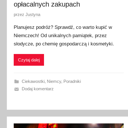
opłacalnych zakupach
O
przez
Justyna
p
Planujesz podróż? Sprawdź, co warto kupić w
u
Niemczech! Od unikalnych pamiątek, przez
b
słodycze, po chemię gospodarczą i kosmetyki.
l
i
k
Czytaj dalej
o
w
a
Ciekawostki
,
Niemcy
,
Poradniki
n
Dodaj komentarz
o
2
0
l
u