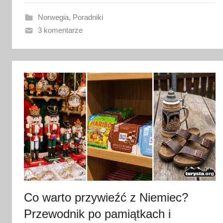
a
n
Norwegia
,
Poradniki
o
3 komentarze
7
c
z
e
r
w
c
a
2
0
2
6
Co warto przywieźć z Niemiec?
Przewodnik po pamiątkach i