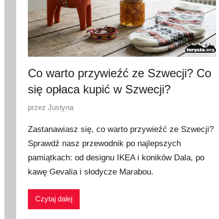
Co warto przywieźć ze Szwecji? Co
się opłaca kupić w Szwecji?
O
przez
Justyna
p
Zastanawiasz się, co warto przywieźć ze Szwecji?
u
Sprawdź nasz przewodnik po najlepszych
b
pamiątkach: od designu IKEA i koników Dala, po
l
i
kawę Gevalia i słodycze Marabou.
k
o
Czytaj dalej
w