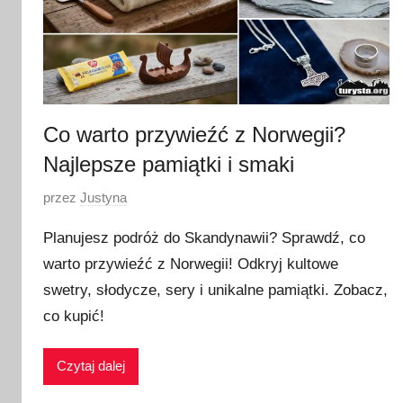
Co warto przywieźć z Norwegii?
Najlepsze pamiątki i smaki
O
przez
Justyna
p
Planujesz podróż do Skandynawii? Sprawdź, co
u
warto przywieźć z Norwegii! Odkryj kultowe
b
swetry, słodycze, sery i unikalne pamiątki. Zobacz,
l
i
co kupić!
k
o
Czytaj dalej
w