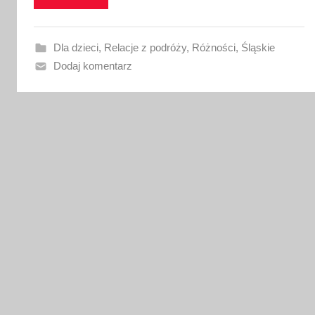
w
a
n
Dla dzieci
,
Relacje z podróży
,
Różności
,
Śląskie
o
Dodaj komentarz
1
6
m
a
j
a
2
0
2
6