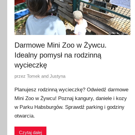
Darmowe Mini Zoo w Żywcu.
Idealny pomysł na rodzinną
wycieczkę
O
przez
Tomek and Justyna
p
Planujesz rodzinną wycieczkę? Odwiedź darmowe
u
Mini Zoo w Żywcu! Poznaj kangury, daniele i kozy
b
w Parku Habsburgów. Sprawdź parking i godziny
l
i
otwarcia.
k
o
Czytaj dalej