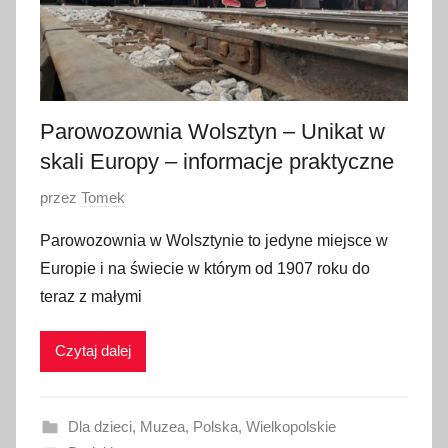
Parowozownia Wolsztyn – Unikat w
skali Europy – informacje praktyczne
O
przez
Tomek
p
Parowozownia w Wolsztynie to jedyne miejsce w
u
Europie i na świecie w którym od 1907 roku do
b
teraz z małymi
l
i
Czytaj dalej
k
o
w
Dla dzieci
,
Muzea
,
Polska
,
Wielkopolskie
a