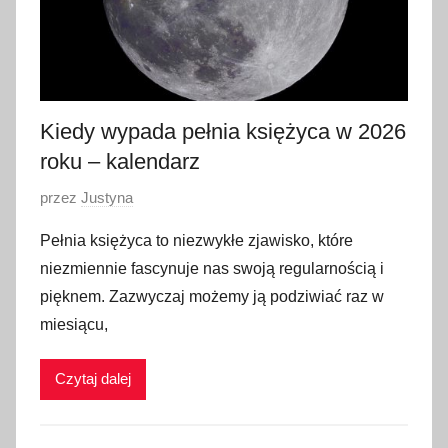
Kiedy wypada pełnia księżyca w 2026
roku – kalendarz
O
przez
Justyna
p
Pełnia księżyca to niezwykłe zjawisko, które
u
niezmiennie fascynuje nas swoją regularnością i
b
pięknem. Zazwyczaj możemy ją podziwiać raz w
l
miesiącu,
i
k
Czytaj dalej
o
w
a