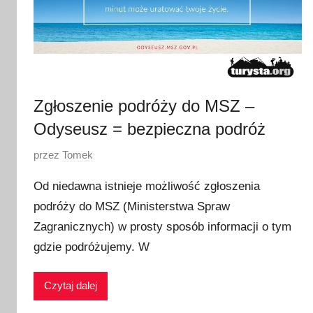
Zgłoszenie podróży do MSZ –
Odyseusz = bezpieczna podróż
O
przez
Tomek
p
Od niedawna istnieje możliwość zgłoszenia
u
podróży do MSZ (Ministerstwa Spraw
b
Zagranicznych) w prosty sposób informacji o tym
l
i
gdzie podróżujemy. W
k
o
Czytaj dalej
w