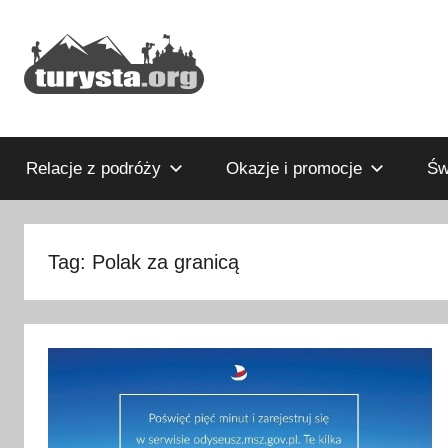
Przejdź
do
treści
Rodzinny
Turysta.org
blog
podróżniczy
Relacje z podróży
Okazje i promocje
Św
i
portal
turystyczny
Tag:
Polak za granicą