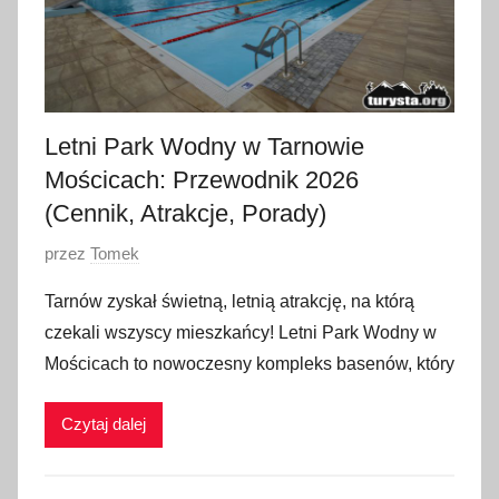
Letni Park Wodny w Tarnowie
Mościcach: Przewodnik 2026
(Cennik, Atrakcje, Porady)
O
przez
Tomek
p
Tarnów zyskał świetną, letnią atrakcję, na którą
u
czekali wszyscy mieszkańcy! Letni Park Wodny w
b
Mościcach to nowoczesny kompleks basenów, który
l
i
Czytaj dalej
k
o
w