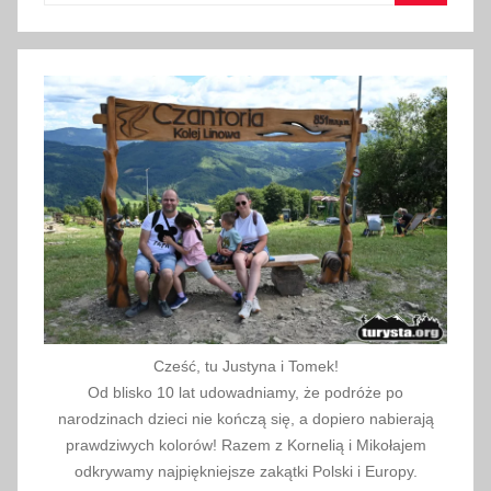
Szukaj
i
a
2
0
2
2
Cześć, tu Justyna i Tomek!
Od blisko 10 lat udowadniamy, że podróże po
narodzinach dzieci nie kończą się, a dopiero nabierają
prawdziwych kolorów! Razem z Kornelią i Mikołajem
odkrywamy najpiękniejsze zakątki Polski i Europy.