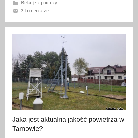
Relacje z podróży
a
2 komentarze
n
o
1
2
c
z
e
r
w
c
a
2
0
2
Jaka jest aktualna jakość powietrza w
6
Tarnowie?