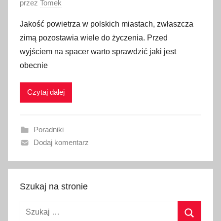
O
przez
Tomek
p
Jakość powietrza w polskich miastach, zwłaszcza
u
zimą pozostawia wiele do życzenia. Przed
b
wyjściem na spacer warto sprawdzić jaki jest
l
obecnie
i
k
Czytaj dalej
o
w
a
Poradniki
n
Dodaj komentarz
o
3
g
r
Szukaj na stronie
u
Szukaj:
d
n