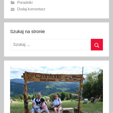
Poradniki
n
Dodaj komentarz
o
1
0
l
Szukaj na stronie
u
Szukaj:
t
e
Szukaj
g
o
2
0
2
3