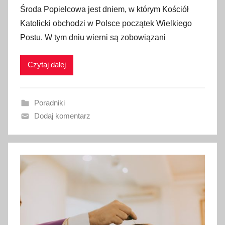
p
Środa Popielcowa jest dniem, w którym Kościół
u
Katolicki obchodzi w Polsce początek Wielkiego
b
Postu. W tym dniu wierni są zobowiązani
l
i
Czytaj dalej
k
o
w
Poradniki
a
Dodaj komentarz
n
o
1
0
l
u
t
e
g