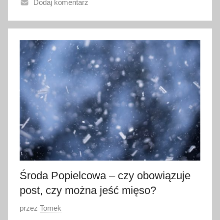
Dodaj komentarz
n
o
6
k
w
i
e
t
n
i
a
2
0
2
Środa Popielcowa – czy obowiązuje
3
post, czy można jeść mięso?
O
przez
Tomek