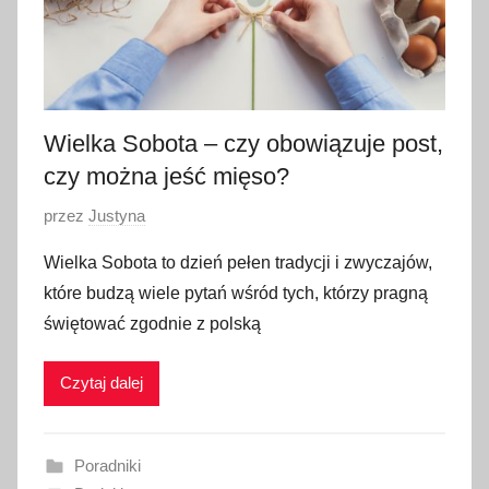
Wielka Sobota – czy obowiązuje post,
czy można jeść mięso?
O
przez
Justyna
p
Wielka Sobota to dzień pełen tradycji i zwyczajów,
u
które budzą wiele pytań wśród tych, którzy pragną
b
świętować zgodnie z polską
l
i
Czytaj dalej
k
o
w
Poradniki
a