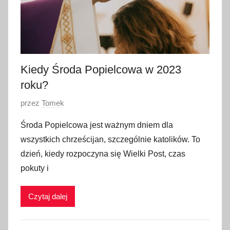
o
2
0
2
3
Kiedy Środa Popielcowa w 2023
roku?
O
przez
Tomek
p
Środa Popielcowa jest ważnym dniem dla
u
wszystkich chrześcijan, szczególnie katolików. To
b
dzień, kiedy rozpoczyna się Wielki Post, czas
l
pokuty i
i
k
Czytaj dalej
o
w
a