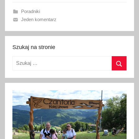
a
Poradniki
n
Jeden komentarz
o
1
7
s
Szukaj na stronie
t
Szukaj:
y
c
Szukaj
z
n
i
a
2
0
2
4