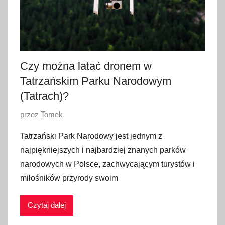
Czy można latać dronem w
Tatrzańskim Parku Narodowym
(Tatrach)?
O
przez
Tomek
p
Tatrzański Park Narodowy jest jednym z
u
najpiękniejszych i najbardziej znanych parków
b
narodowych w Polsce, zachwycającym turystów i
l
miłośników przyrody swoim
i
k
Czytaj dalej
o
w