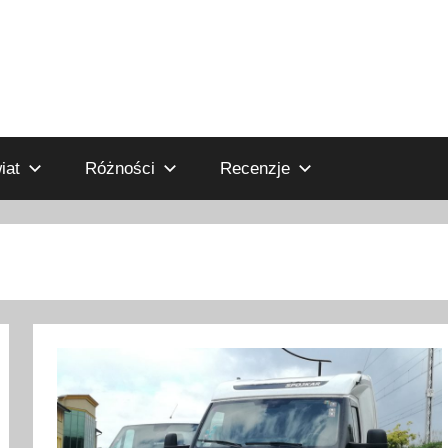
iat
Różności
Recenzje