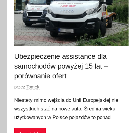
Ubezpieczenie assistance dla
samochodów powyżej 15 lat –
porównanie ofert
O
przez
Tomek
p
Niestety mimo wejścia do Unii Europejskiej nie
u
wszystkich stać na nowe auto. Średnia wieku
b
użytkowanych w Polsce pojazdów to ponad
l
i