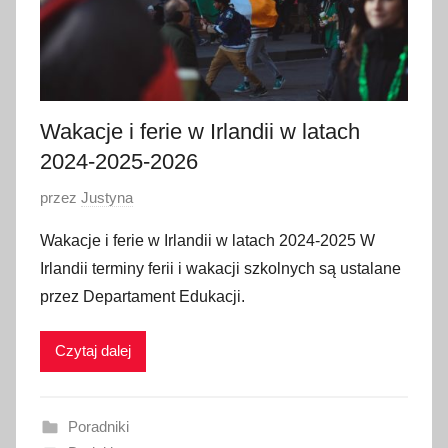
Wakacje i ferie w Irlandii w latach
2024-2025-2026
O
przez
Justyna
p
Wakacje i ferie w Irlandii w latach 2024-2025 W
u
Irlandii terminy ferii i wakacji szkolnych są ustalane
b
przez Departament Edukacji.
l
i
Czytaj dalej
k
o
w
Poradniki
a