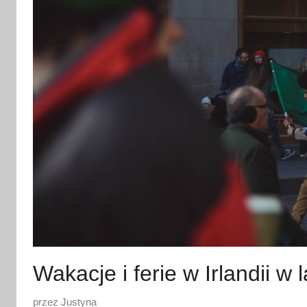
Wakacje i ferie w Irlandii 
O
przez
Justyna