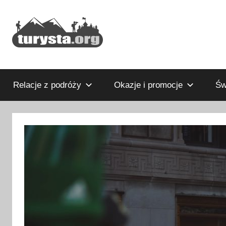
Przejdź
do
treści
Rodzinny
Turysta.org
blog
podróżniczy
Relacje z podróży
Okazje i promocje
Św
i
portal
turystyczny