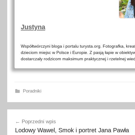
Justyna
Współtwórczyni bloga i portalu turysta.org. Fotografka, kre
dzieciom miejsc w Polsce i Europie. Z pasją łapie w obiekty
dostarczały rodzicom maksimum praktycznej i rzetelnej wied
Poradniki
d
Nawigacja
n
Poprzedni wpis
i
wpisu
Lodowy Wawel, Smok i portret Jana Pawła
w