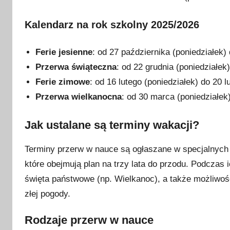
i
a
Kalendarz na rok szkolny 2025/2026
2
0
Ferie jesienne
: od 27 października (poniedziałek) 
2
Przerwa świąteczna
: od 22 grudnia (poniedziałek)
4
Ferie zimowe
: od 16 lutego (poniedziałek) do 20 l
Przerwa wielkanocna
: od 30 marca (poniedziałek)
Jak ustalane są terminy wakacji?
Terminy przerw w nauce są ogłaszane w specjalnyc
które obejmują plan na trzy lata do przodu. Podczas i
święta państwowe (np. Wielkanoc), a także możliwoś
złej pogody.
Rodzaje przerw w nauce