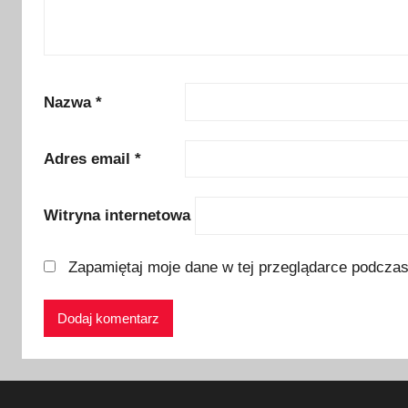
n
d
i
a
,
Nazwa
*
f
e
Adres email
*
r
i
Witryna internetowa
e
w
I
Zapamiętaj moje dane w tej przeglądarce podczas
r
l
a
n
d
i