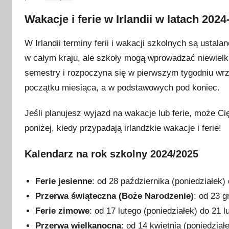
p
Wakacje i ferie w Irlandii w latach 2024
u
b
W Irlandii terminy ferii i wakacji szkolnych są usta
l
w całym kraju, ale szkoły mogą wprowadzać niewielkie
i
semestry i rozpoczyna się w pierwszym tygodniu wrz
k
początku miesiąca, a w podstawowych pod koniec.
o
w
Jeśli planujesz wyjazd na wakacje lub ferie, może Ci
a
poniżej, kiedy przypadają irlandzkie wakacje i ferie!
n
o
Kalendarz na rok szkolny 2024/2025
2
g
Ferie jesienne
: od 28 października (poniedziałek) 
r
u
Przerwa świąteczna (Boże Narodzenie)
: od 23 g
d
Ferie zimowe
: od 17 lutego (poniedziałek) do 21 l
n
Przerwa wielkanocna
: od 14 kwietnia (poniedziałe