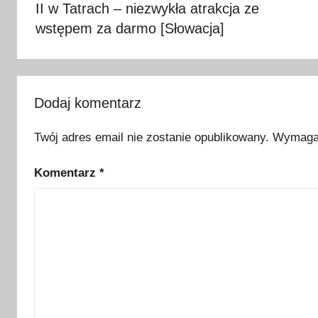
II w Tatrach – niezwykła atrakcja ze
o
l
wstępem za darmo [Słowacja]
n
e
w
s
Dodaj komentarz
z
k
Twój adres email nie zostanie opublikowany.
Wymagan
o
Komentarz
*
ł
a
c
h
I
r
l
a