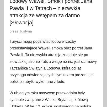
Lodowy Wawel, Smok i portret Jana
Pawła II w Tatrach – niezwykła
atrakcja ze wstępem za darmo
[Słowacja]
O
przez
Justyna
p
Turyści mogą podziwiać lodowe rzeźby
u
przedstawiające Wawel, smoka oraz portret Jana
b
Pawła II. Ta niezwykła atrakcja znajduje się po
l
słowackiej stronie Tatr, a wstęp na nią jest darmowy.
i
Tatrzańska Świątynia Lodowa, która od lat
k
o
przyciąga odwiedzających, tym razem prezentuje
w
polskie zabytki wykonane z lodu.
a
W ubiegłym roku motywem przewodnim były
n
o
symbole związane z Wielką Brytanią i królową
2
Elżbietą. W tej, 12. edycji, postawiono na polską