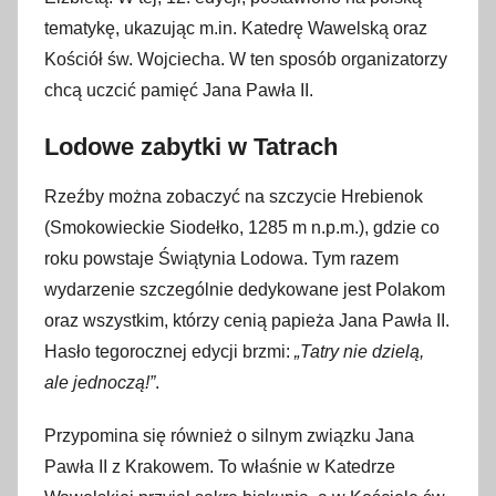
g
tematykę, ukazując m.in. Katedrę Wawelską oraz
r
Kościół św. Wojciecha. W ten sposób organizatorzy
u
chcą uczcić pamięć Jana Pawła II.
d
n
Lodowe zabytki w Tatrach
i
a
Rzeźby można zobaczyć na szczycie Hrebienok
2
(Smokowieckie Siodełko, 1285 m n.p.m.), gdzie co
0
roku powstaje Świątynia Lodowa. Tym razem
2
wydarzenie szczególnie dedykowane jest Polakom
4
oraz wszystkim, którzy cenią papieża Jana Pawła II.
Hasło tegorocznej edycji brzmi:
„Tatry nie dzielą,
ale jednoczą!”
.
Przypomina się również o silnym związku Jana
Pawła II z Krakowem. To właśnie w Katedrze