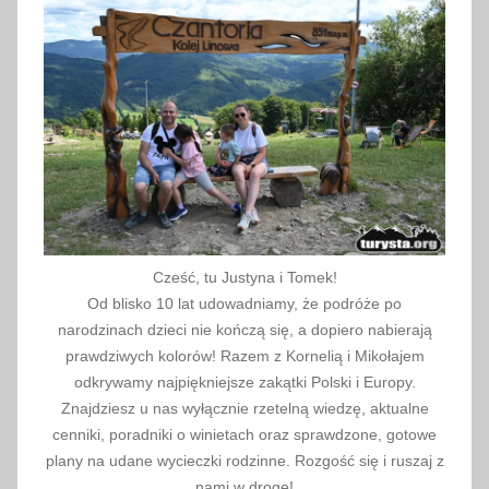
I
,
l
o
d
o
w
e
r
z
Cześć, tu Justyna i Tomek!
e
Od blisko 10 lat udowadniamy, że podróże po
ź
narodzinach dzieci nie kończą się, a dopiero nabierają
b
prawdziwych kolorów! Razem z Kornelią i Mikołajem
y
odkrywamy najpiękniejsze zakątki Polski i Europy.
Znajdziesz u nas wyłącznie rzetelną wiedzę, aktualne
,
cenniki, poradniki o winietach oraz sprawdzone, gotowe
S
plany na udane wycieczki rodzinne. Rozgość się i ruszaj z
m
nami w drogę!