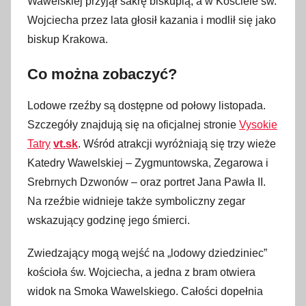
Wawelskiej przyjął sakrę biskupią, a w Kościele św.
Wojciecha przez lata głosił kazania i modlił się jako
biskup Krakowa.
Co można zobaczyć?
Lodowe rzeźby są dostępne od połowy listopada.
Szczegóły znajdują się na oficjalnej stronie
Vysokie
Tatry
vt.sk
. Wśród atrakcji wyróżniają się trzy wieże
Katedry Wawelskiej – Zygmuntowska, Zegarowa i
Srebrnych Dzwonów – oraz portret Jana Pawła II.
Na rzeźbie widnieje także symboliczny zegar
wskazujący godzinę jego śmierci.
Zwiedzający mogą wejść na „lodowy dziedziniec”
kościoła św. Wojciecha, a jedna z bram otwiera
widok na Smoka Wawelskiego. Całości dopełnia