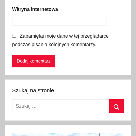
e
Witryna internetowa
b
i
e
Zapamiętaj moje dane w tej przeglądarce
n
podczas pisania kolejnych komentarzy.
o
k
,
J
a
n
Szukaj na stronie
P
a
Szukaj:
w
e
Szukaj
ł
I