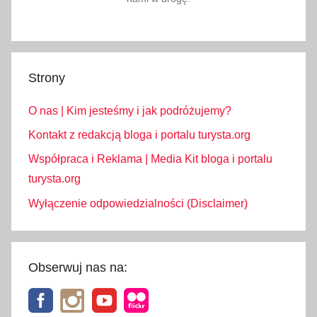
o
k
W
a
Strony
w
e
O nas | Kim jesteśmy i jak podróżujemy?
l
s
Kontakt z redakcją bloga i portalu turysta.org
k
Współpraca i Reklama | Media Kit bloga i portalu
i
turysta.org
,
Wyłączenie odpowiedzialności (Disclaimer)
T
a
t
r
Obserwuj nas na:
y
,
T