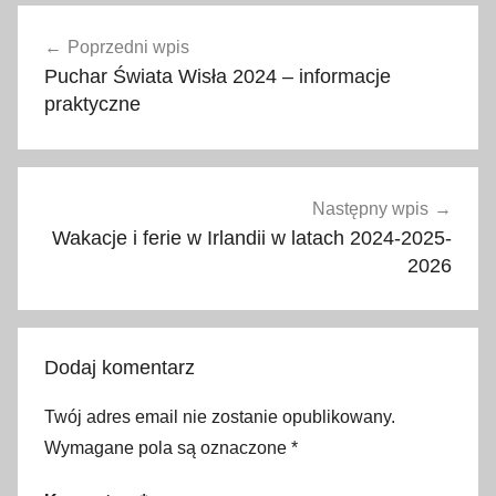
a
Nawigacja
t
Poprzedni wpis
wpisu
r
Puchar Świata Wisła 2024 – informacje
a
praktyczne
k
c
j
e
Następny wpis
t
Wakacje i ferie w Irlandii w latach 2024-2025-
u
2026
r
y
s
Dodaj komentarz
t
y
Twój adres email nie zostanie opublikowany.
c
Wymagane pola są oznaczone
*
z
n