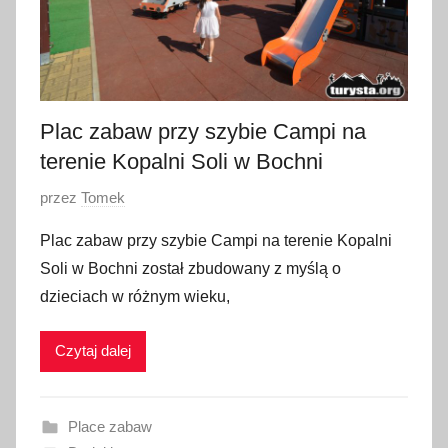
Plac zabaw przy szybie Campi na
terenie Kopalni Soli w Bochni
O
przez
Tomek
p
Plac zabaw przy szybie Campi na terenie Kopalni
u
Soli w Bochni został zbudowany z myślą o
b
dzieciach w różnym wieku,
l
i
Czytaj dalej
k
o
w
Place zabaw
a