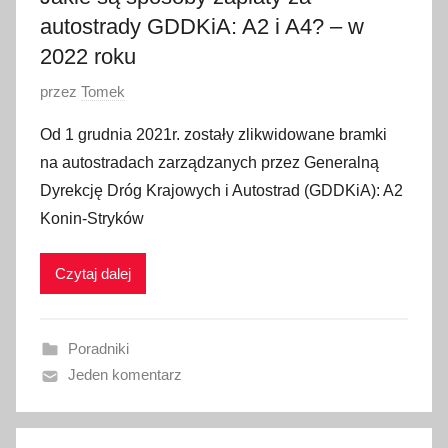
autostrady GDDKiA: A2 i A4? – w
2022 roku
O
przez
Tomek
p
Od 1 grudnia 2021r. zostały zlikwidowane bramki
u
na autostradach zarządzanych przez Generalną
b
Dyrekcję Dróg Krajowych i Autostrad (GDDKiA): A2
l
Konin-Stryków
i
k
Czytaj dalej
o
w
a
Poradniki
n
Jeden komentarz
o
1
1