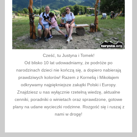
a
2
0
2
1
Cześć, tu Justyna i Tomek!
Od blisko 10 lat udowadniamy, że podróże po
narodzinach dzieci nie kończą się, a dopiero nabierają
prawdziwych kolorów! Razem z Kornelią i Mikołajem
odkrywamy najpiękniejsze zakątki Polski i Europy.
Znajdziesz u nas wyłącznie rzetelną wiedzę, aktualne
cenniki, poradniki o winietach oraz sprawdzone, gotowe
plany na udane wycieczki rodzinne. Rozgość się i ruszaj z
nami w drogę!