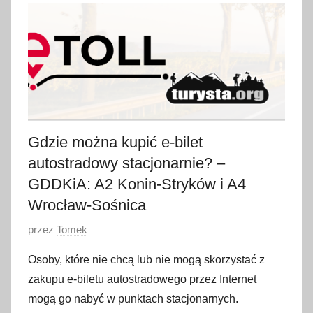
s
t
y
c
z
n
i
a
Gdzie można kupić e-bilet
2
autostradowy stacjonarnie? –
0
GDDKiA: A2 Konin-Stryków i A4
2
Wrocław-Sośnica
2
O
przez
Tomek
p
Osoby, które nie chcą lub nie mogą skorzystać z
u
zakupu e-biletu autostradowego przez Internet
b
mogą go nabyć w punktach stacjonarnych.
l