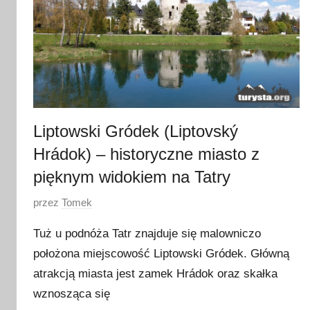
Liptowski Gródek (Liptovský
Hrádok) – historyczne miasto z
pięknym widokiem na Tatry
O
przez
Tomek
p
Tuż u podnóża Tatr znajduje się malowniczo
u
położona miejscowość Liptowski Gródek. Główną
b
atrakcją miasta jest zamek Hrádok oraz skałka
l
i
wznosząca się