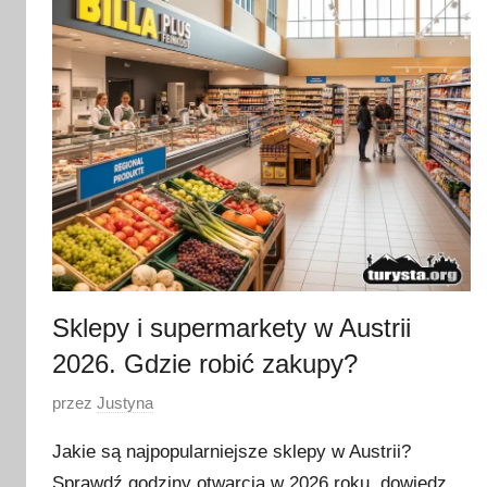
Sklepy i supermarkety w Austrii
2026. Gdzie robić zakupy?
O
przez
Justyna
p
Jakie są najpopularniejsze sklepy w Austrii?
u
Sprawdź godziny otwarcia w 2026 roku, dowiedz