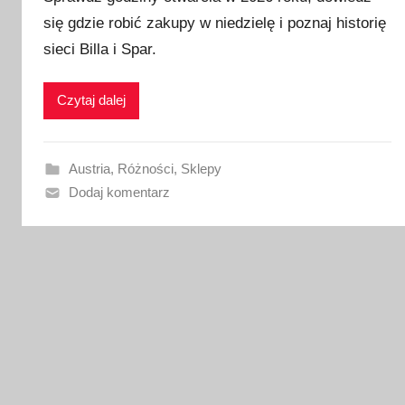
b
się gdzie robić zakupy w niedzielę i poznaj historię
l
i
sieci Billa i Spar.
k
o
Czytaj dalej
w
a
n
Austria
,
Różności
,
Sklepy
o
Dodaj komentarz
1
9
l
u
t
e
g
o
2