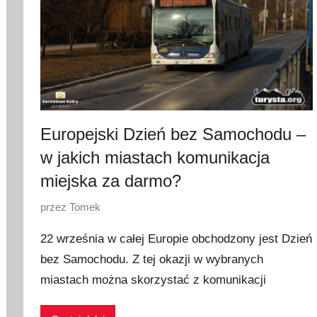
Europejski Dzień bez Samochodu –
w jakich miastach komunikacja
miejska za darmo?
O
przez
Tomek
p
22 września w całej Europie obchodzony jest Dzień
u
bez Samochodu. Z tej okazji w wybranych
b
miastach można skorzystać z komunikacji
l
i