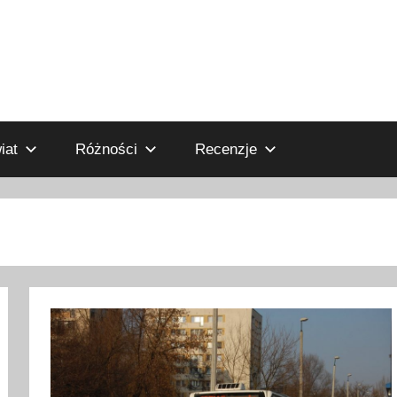
iat
Różności
Recenzje