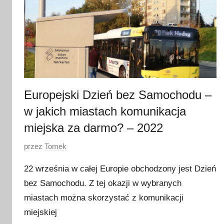
Europejski Dzień bez Samochodu –
w jakich miastach komunikacja
miejska za darmo? – 2022
O
przez
Tomek
p
22 września w całej Europie obchodzony jest Dzień
u
bez Samochodu. Z tej okazji w wybranych
b
miastach można skorzystać z komunikacji
l
i
miejskiej