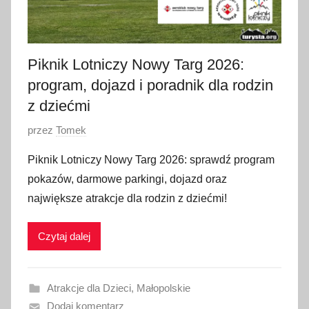
Piknik Lotniczy Nowy Targ 2026:
program, dojazd i poradnik dla rodzin
z dziećmi
O
przez
Tomek
p
Piknik Lotniczy Nowy Targ 2026: sprawdź program
u
pokazów, darmowe parkingi, dojazd oraz
b
największe atrakcje dla rodzin z dziećmi!
l
i
Czytaj dalej
k
o
w
Atrakcje dla Dzieci
,
Małopolskie
a
Dodaj komentarz