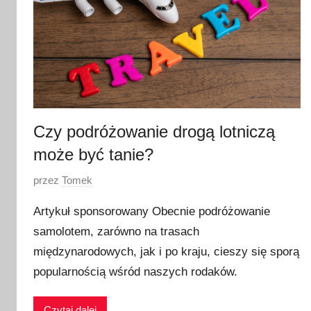
Czy podróżowanie drogą lotniczą
może być tanie?
O
przez
Tomek
p
Artykuł sponsorowany Obecnie podróżowanie
u
samolotem, zarówno na trasach
b
międzynarodowych, jak i po kraju, cieszy się sporą
l
i
popularnością wśród naszych rodaków.
k
o
Czytaj dalej