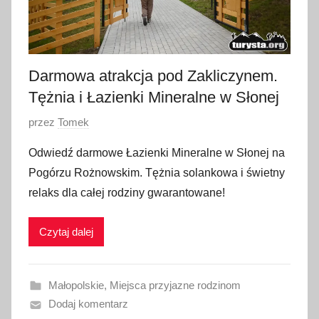
Darmowa atrakcja pod Zakliczynem.
Tężnia i Łazienki Mineralne w Słonej
O
przez
Tomek
p
Odwiedź darmowe Łazienki Mineralne w Słonej na
u
Pogórzu Rożnowskim. Tężnia solankowa i świetny
b
relaks dla całej rodziny gwarantowane!
l
i
Czytaj dalej
k
o
w
Małopolskie
,
Miejsca przyjazne rodzinom
a
Dodaj komentarz
n