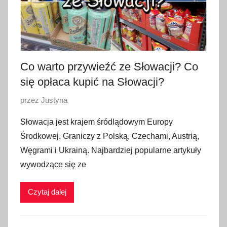
Co warto przywieźć ze Słowacji? Co
się opłaca kupić na Słowacji?
O
przez
Justyna
p
Słowacja jest krajem śródlądowym Europy
u
Środkowej. Graniczy z Polską, Czechami, Austrią,
b
Węgrami i Ukrainą. Najbardziej popularne artykuły
l
wywodzące się ze
i
k
Czytaj dalej
o
w
a