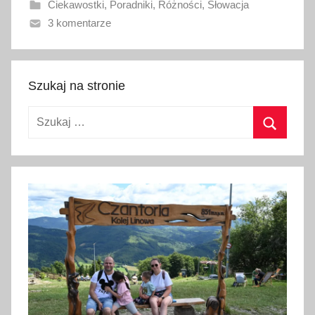
Ciekawostki
,
Poradniki
,
Różności
,
Słowacja
n
3 komentarze
o
2
2
s
Szukaj na stronie
i
Szukaj:
e
r
Szukaj
p
n
i
a
2
0
1
7