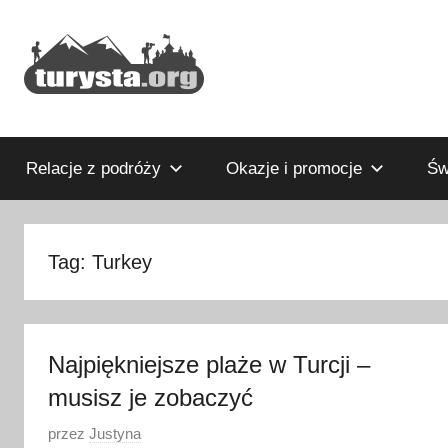
Przejdź
do
treści
Rodzinny
Turysta.org
blog
podróżniczy
Relacje z podróży
Okazje i promocje
Św
i
portal
turystyczny
Tag:
Turkey
Najpiękniejsze plaże w Turcji –
musisz je zobaczyć
O
przez
Justyna