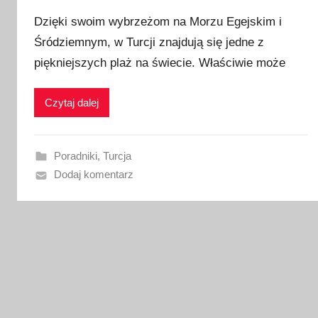
p
Dzięki swoim wybrzeżom na Morzu Egejskim i
u
Śródziemnym, w Turcji znajdują się jedne z
b
piękniejszych plaż na świecie. Właściwie może
l
i
k
Czytaj dalej
o
w
a
Poradniki
,
Turcja
n
Dodaj komentarz
o
1
8
s
t
y
c