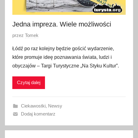
Jedna impreza. Wiele możliwości
O
przez
Tomek
p
Łódź po raz kolejny będzie gościć wydarzenie,
u
które promuje ideę poznawania świata, ludzi i
b
obyczajów – Targi Turystyczne „Na Styku Kultur”.
l
i
Czytaj dalej
k
o
w
Ciekawostki
,
Newsy
a
Dodaj komentarz
n
o
4