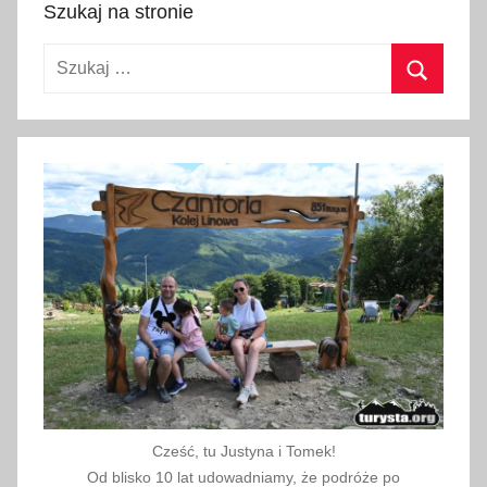
m
Szukaj na stronie
a
Szukaj:
r
c
Szukaj
a
2
0
2
0
Cześć, tu Justyna i Tomek!
Od blisko 10 lat udowadniamy, że podróże po