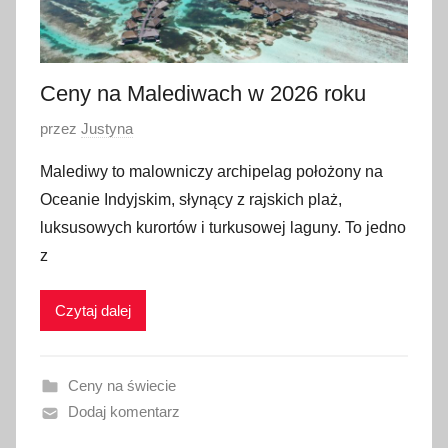
Ceny na Malediwach w 2026 roku
O
przez
Justyna
p
Malediwy to malowniczy archipelag położony na
u
Oceanie Indyjskim, słynący z rajskich plaż,
b
luksusowych kurortów i turkusowej laguny. To jedno
l
z
i
k
Czytaj dalej
o
w
a
Ceny na świecie
n
Dodaj komentarz
o
1