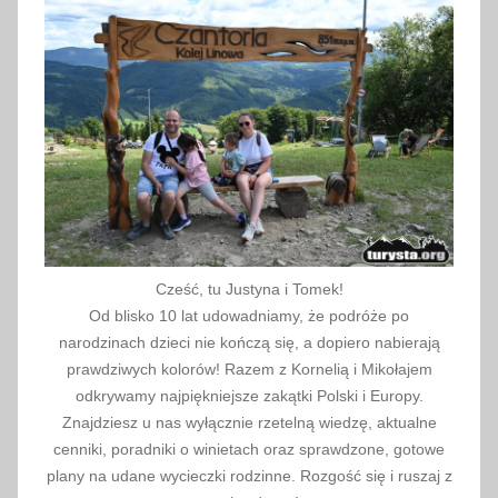
i
e
r
n
i
k
a
2
0
1
Cześć, tu Justyna i Tomek!
8
Od blisko 10 lat udowadniamy, że podróże po
narodzinach dzieci nie kończą się, a dopiero nabierają
prawdziwych kolorów! Razem z Kornelią i Mikołajem
odkrywamy najpiękniejsze zakątki Polski i Europy.
Znajdziesz u nas wyłącznie rzetelną wiedzę, aktualne
cenniki, poradniki o winietach oraz sprawdzone, gotowe
plany na udane wycieczki rodzinne. Rozgość się i ruszaj z