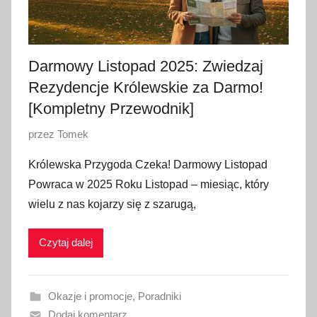
Darmowy Listopad 2025: Zwiedzaj
Rezydencje Królewskie za Darmo!
[Kompletny Przewodnik]
O
przez
Tomek
p
Królewska Przygoda Czeka! Darmowy Listopad
u
Powraca w 2025 Roku Listopad – miesiąc, który
b
wielu z nas kojarzy się z szarugą,
l
i
Czytaj dalej
k
o
w
Okazje i promocje
,
Poradniki
a
Dodaj komentarz