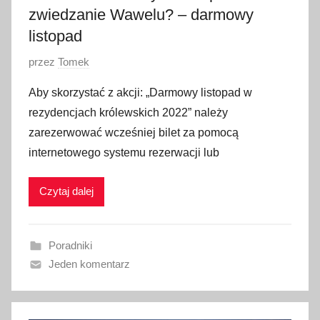
zwiedzanie Wawelu? – darmowy
listopad
O
przez
Tomek
p
Aby skorzystać z akcji: „Darmowy listopad w
u
rezydencjach królewskich 2022” należy
b
zarezerwować wcześniej bilet za pomocą
l
internetowego systemu rezerwacji lub
i
k
Czytaj dalej
o
w
a
Poradniki
n
Jeden komentarz
o
1
l