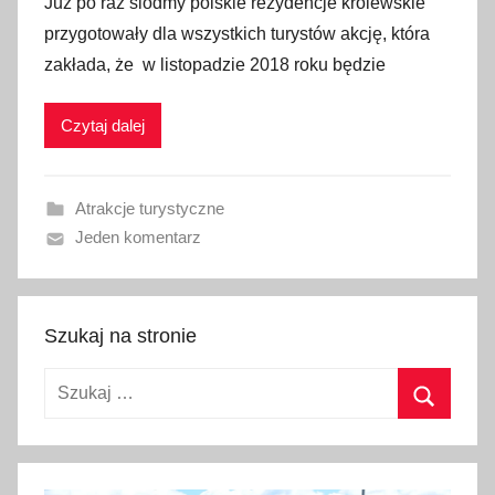
Już po raz siódmy polskie rezydencje królewskie
9
u
przygotowały dla wszystkich turystów akcję, która
b
zakłada, że w listopadzie 2018 roku będzie
l
i
Czytaj dalej
k
o
w
Atrakcje turystyczne
a
Jeden komentarz
n
o
2
4
Szukaj na stronie
p
Szukaj:
a
ź
Szukaj
d
z