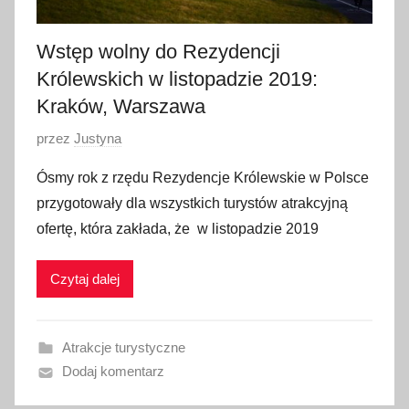
2
0
Wstęp wolny do Rezydencji
2
Królewskich w listopadzie 2019:
1
Kraków, Warszawa
O
przez
Justyna
p
Ósmy rok z rzędu Rezydencje Królewskie w Polsce
u
przygotowały dla wszystkich turystów atrakcyjną
b
ofertę, która zakłada, że w listopadzie 2019
l
i
Czytaj dalej
k
o
w
Atrakcje turystyczne
a
Dodaj komentarz
n
o