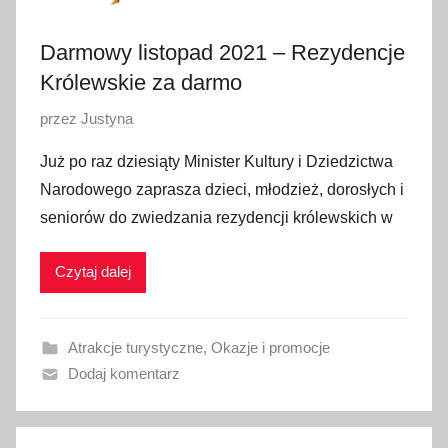
2
0
Darmowy listopad 2021 – Rezydencje
2
Królewskie za darmo
2
O
przez
Justyna
p
Już po raz dziesiąty Minister Kultury i Dziedzictwa
u
Narodowego zaprasza dzieci, młodzież, dorosłych i
b
seniorów do zwiedzania rezydencji królewskich w
l
i
Czytaj dalej
k
o
w
Atrakcje turystyczne
,
Okazje i promocje
a
Dodaj komentarz
n
o
1