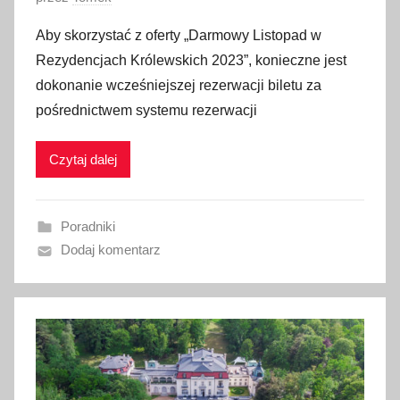
2
p
Aby skorzystać z oferty „Darmowy Listopad w
5
u
Rezydencjach Królewskich 2023”, konieczne jest
b
dokonanie wcześniejszej rezerwacji biletu za
l
pośrednictwem systemu rezerwacji
i
k
Czytaj dalej
o
w
a
Poradniki
n
Dodaj komentarz
o
2
7
p
a
ź
d