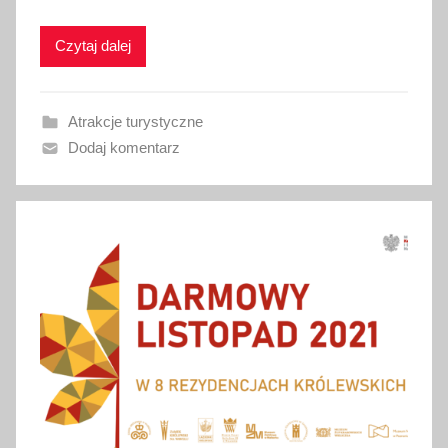
i
Czytaj dalej
k
o
w
Atrakcje turystyczne
a
Dodaj komentarz
n
o
1
l
i
s
t
o
p
a
d
a