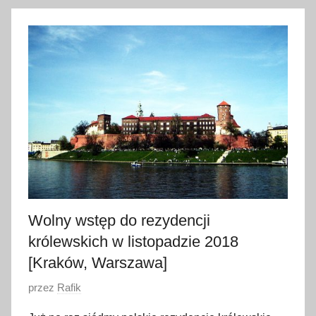
2
2
p
a
ź
d
z
i
e
r
n
i
Wolny wstęp do rezydencji
k
królewskich w listopadzie 2018
a
[Kraków, Warszawa]
2
0
O
przez
Rafik
1
p