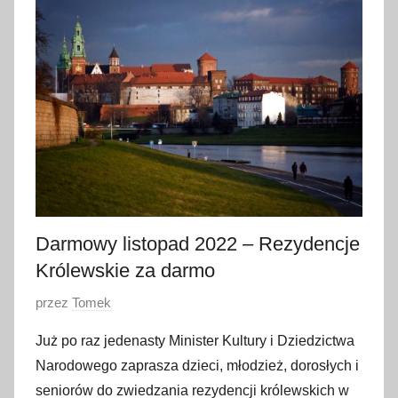
i
s
t
o
p
a
d
a
2
0
2
Darmowy listopad 2022 – Rezydencje
2
Królewskie za darmo
O
przez
Tomek
p
Już po raz jedenasty Minister Kultury i Dziedzictwa
u
Narodowego zaprasza dzieci, młodzież, dorosłych i
b
seniorów do zwiedzania rezydencji królewskich w
l