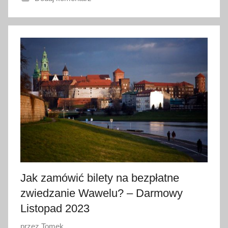
n
o
2
4
p
a
ź
d
z
i
e
r
n
i
Jak zamówić bilety na bezpłatne
k
zwiedzanie Wawelu? – Darmowy
a
Listopad 2023
2
0
O
przez
Tomek