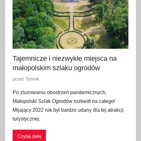
z
i
e
r
n
i
k
Tajemnicze i niezwykłe miejsca na
a
małopolskim szlaku ogrodów
2
O
przez
Tomek
0
p
2
Po zluzowaniu obostrzeń pandemicznych,
u
3
Małopolski Szlak Ogrodów rozkwitł na całego!
b
Mijający 2022 rok był bardzo udany dla tej atrakcji
l
turystycznej.
i
k
Czytaj dalej
o