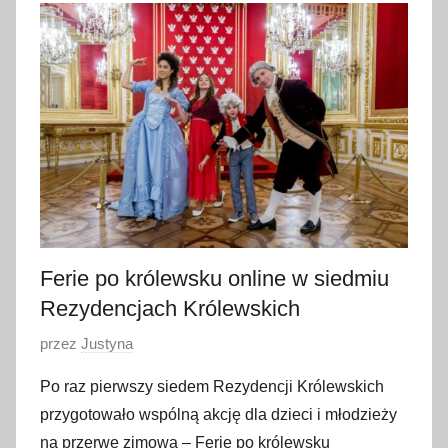
l
i
s
t
o
p
a
d
a
2
0
Ferie po królewsku online w siedmiu
2
Rezydencjach Królewskich
1
O
przez
Justyna
p
Po raz pierwszy siedem Rezydencji Królewskich
u
przygotowało wspólną akcję dla dzieci i młodzieży
b
na przerwę zimową – Ferie po królewsku
l