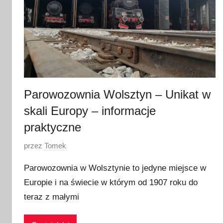
Parowozownia Wolsztyn – Unikat w
skali Europy – informacje
praktyczne
O
przez
Tomek
p
Parowozownia w Wolsztynie to jedyne miejsce w
u
Europie i na świecie w którym od 1907 roku do
b
teraz z małymi
l
i