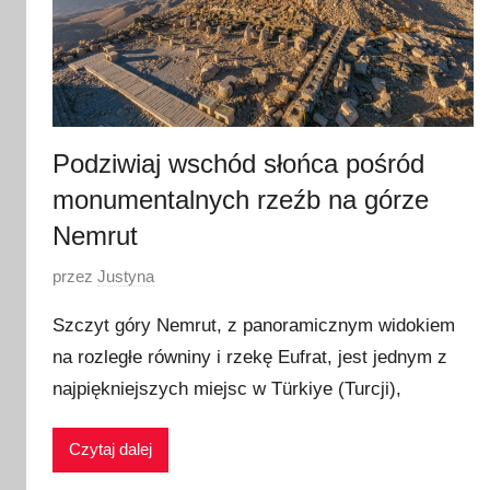
Podziwiaj wschód słońca pośród
monumentalnych rzeźb na górze
Nemrut
O
przez
Justyna
p
Szczyt góry Nemrut, z panoramicznym widokiem
u
na rozległe równiny i rzekę Eufrat, jest jednym z
b
najpiękniejszych miejsc w Türkiye (Turcji),
l
i
k
Czytaj dalej
o