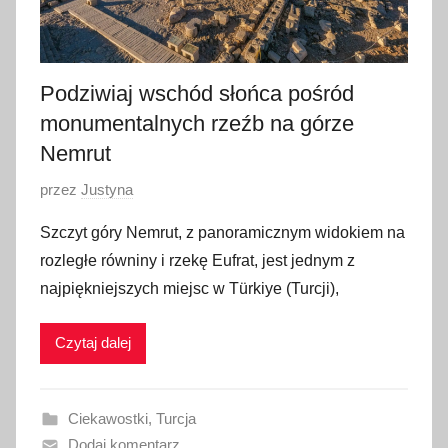
Podziwiaj wschód słońca pośród
monumentalnych rzeźb na górze
Nemrut
O
przez
Justyna
p
Szczyt góry Nemrut, z panoramicznym widokiem na
u
rozległe równiny i rzekę Eufrat, jest jednym z
b
najpiękniejszych miejsc w Türkiye (Turcji),
l
i
Czytaj dalej
k
o
w
Ciekawostki
,
Turcja
a
Dodaj komentarz