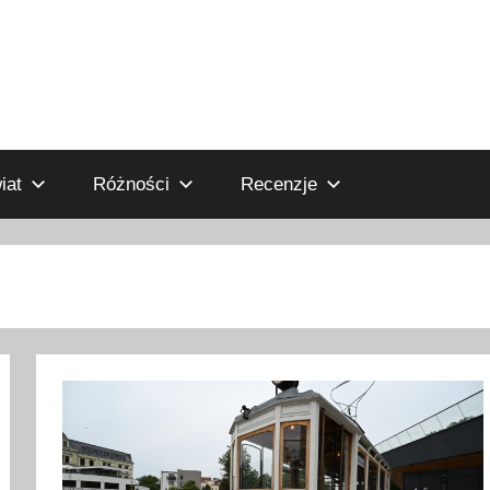
iat
Różności
Recenzje