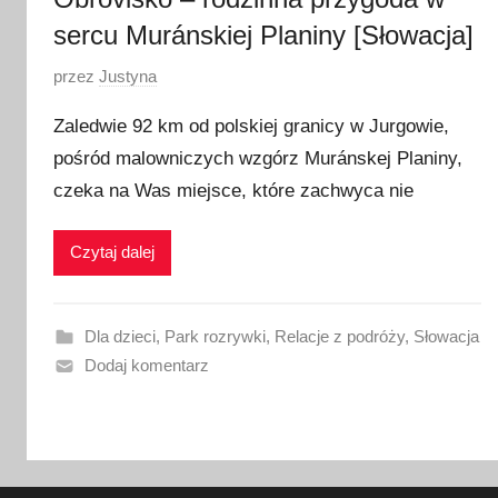
6
sercu Muránskiej Planiny [Słowacja]
O
przez
Justyna
p
Zaledwie 92 km od polskiej granicy w Jurgowie,
u
pośród malowniczych wzgórz Muránskej Planiny,
b
czeka na Was miejsce, które zachwyca nie
l
i
k
Czytaj dalej
o
w
a
Dla dzieci
,
Park rozrywki
,
Relacje z podróży
,
Słowacja
n
Dodaj komentarz
o
6
c
z