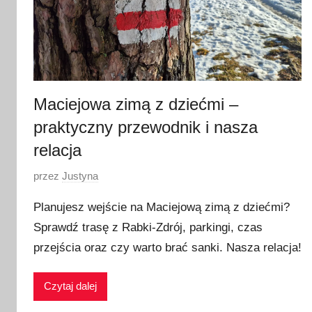
Maciejowa zimą z dziećmi –
praktyczny przewodnik i nasza
relacja
O
przez
Justyna
p
Planujesz wejście na Maciejową zimą z dziećmi?
u
Sprawdź trasę z Rabki-Zdrój, parkingi, czas
b
przejścia oraz czy warto brać sanki. Nasza relacja!
l
i
k
Czytaj dalej
o