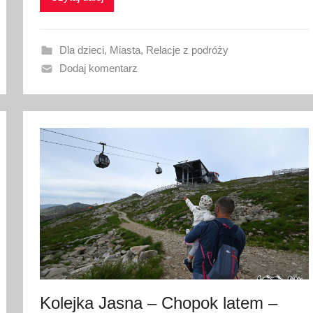
o
w
a
Dla dzieci
,
Miasta
,
Relacje z podróży
n
Dodaj komentarz
o
2
8
l
i
p
c
a
2
0
2
5
Kolejka Jasna – Chopok latem –