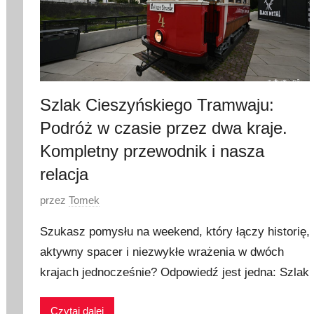
Szlak Cieszyńskiego Tramwaju:
Podróż w czasie przez dwa kraje.
Kompletny przewodnik i nasza
relacja
O
przez
Tomek
p
Szukasz pomysłu na weekend, który łączy historię,
u
aktywny spacer i niezwykłe wrażenia w dwóch
b
krajach jednocześnie? Odpowiedź jest jedna: Szlak
l
i
k
Czytaj dalej