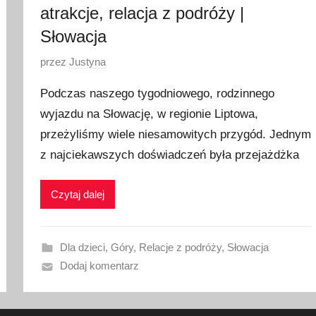
atrakcje, relacja z podróży |
Słowacja
O
przez
Justyna
p
Podczas naszego tygodniowego, rodzinnego
u
wyjazdu na Słowację, w regionie Liptowa,
b
przeżyliśmy wiele niesamowitych przygód. Jednym
l
i
z najciekawszych doświadczeń była przejażdżka
k
o
Czytaj dalej
w
a
n
Dla dzieci
,
Góry
,
Relacje z podróży
,
Słowacja
o
Dodaj komentarz
2
9