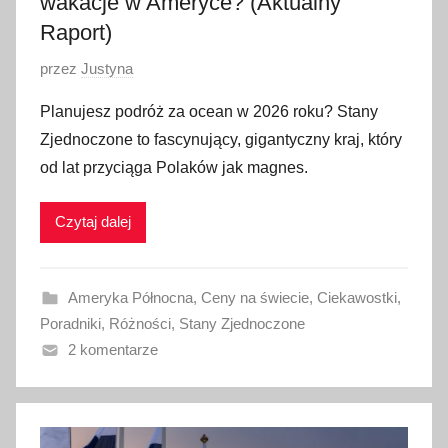
wakacje w Ameryce? (Aktualny
Raport)
O
przez
Justyna
p
Planujesz podróż za ocean w 2026 roku? Stany
u
Zjednoczone to fascynujący, gigantyczny kraj, który
b
od lat przyciąga Polaków jak magnes.
l
i
Czytaj dalej
k
o
w
Ameryka Północna
,
Ceny na świecie
,
Ciekawostki
,
a
Poradniki
,
Różności
,
Stany Zjednoczone
n
2 komentarze
o
3
s
t