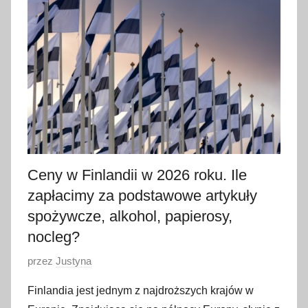
y
c
z
n
i
a
2
0
2
6
Ceny w Finlandii w 2026 roku. Ile
zapłacimy za podstawowe artykuły
spożywcze, alkohol, papierosy,
nocleg?
O
przez
Justyna
p
Finlandia jest jednym z najdroższych krajów w
u