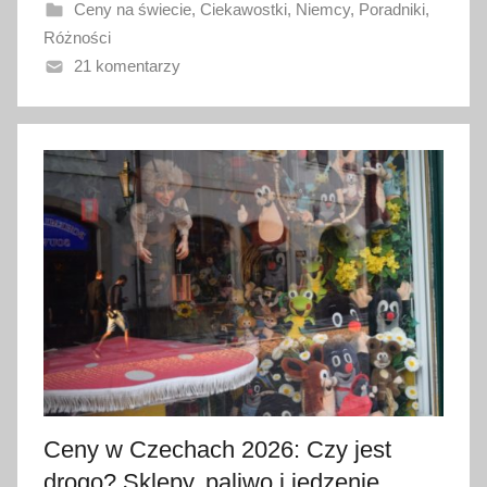
Ceny na świecie
,
Ciekawostki
,
Niemcy
,
Poradniki
,
a
Różności
n
21 komentarzy
o
2
1
m
a
j
a
2
0
2
6
Ceny w Czechach 2026: Czy jest
drogo? Sklepy, paliwo i jedzenie