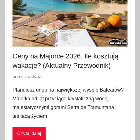
a
2
0
2
6
Ceny na Majorce 2026: Ile kosztują
wakacje? (Aktualny Przewodnik)
O
przez
Justyna
p
Planujesz urlop na największej wyspie Balearów?
u
Majorka od lat przyciąga krystaliczną wodą,
b
majestatycznymi górami Serra de Tramuntana i
l
tętniącą życiem
i
k
Czytaj dalej
o