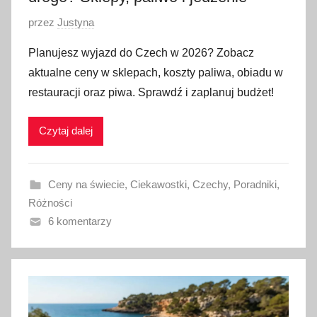
O
przez
Justyna
p
Planujesz wyjazd do Czech w 2026? Zobacz
u
aktualne ceny w sklepach, koszty paliwa, obiadu w
b
restauracji oraz piwa. Sprawdź i zaplanuj budżet!
l
i
Czytaj dalej
k
o
w
Ceny na świecie
,
Ciekawostki
,
Czechy
,
Poradniki
,
a
Różności
n
6 komentarzy
o
2
1
m
a
j