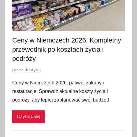
Ceny w Niemczech 2026: Kompletny
przewodnik po kosztach życia i
podróży
O
przez
Justyna
p
Ceny w Niemczech 2026: paliwo, zakupy i
u
restauracje. Sprawdź aktualne koszty życia i
b
podróży, aby lepiej zaplanować swój budżet!
l
i
Czytaj dalej
k
o
w