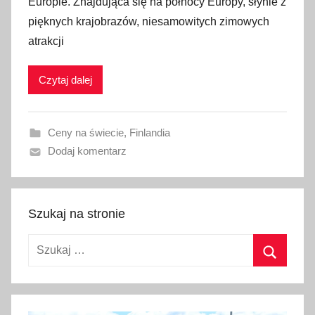
Europie. Znajdująca się na północy Europy, słynie z
b
pięknych krajobrazów, niesamowitych zimowych
l
atrakcji
i
k
Czytaj dalej
o
w
a
Ceny na świecie
,
Finlandia
n
Dodaj komentarz
o
9
m
a
Szukaj na stronie
r
Szukaj:
c
a
Szukaj
2
0