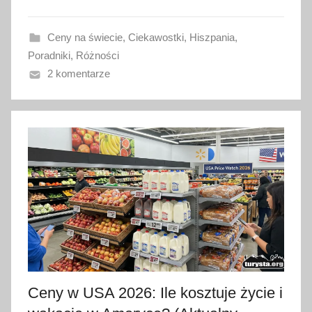
w
a
Ceny na świecie
,
Ciekawostki
,
Hiszpania
,
n
Poradniki
,
Różności
o
2 komentarze
1
0
s
t
y
c
z
n
i
a
2
0
Ceny w USA 2026: Ile kosztuje życie i
2
6