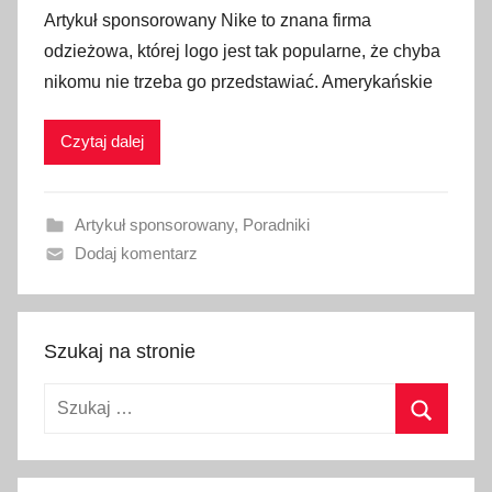
p
Artykuł sponsorowany Nike to znana firma
u
odzieżowa, której logo jest tak popularne, że chyba
b
nikomu nie trzeba go przedstawiać. Amerykańskie
l
i
Czytaj dalej
k
o
w
Artykuł sponsorowany
,
Poradniki
a
Dodaj komentarz
n
o
2
2
Szukaj na stronie
w
Szukaj:
r
z
Szukaj
e
ś