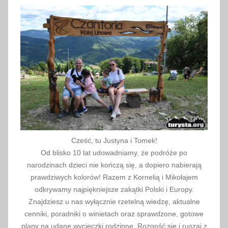
n
i
a
2
0
2
1
Cześć, tu Justyna i Tomek!
Od blisko 10 lat udowadniamy, że podróże po
narodzinach dzieci nie kończą się, a dopiero nabierają
prawdziwych kolorów! Razem z Kornelią i Mikołajem
odkrywamy najpiękniejsze zakątki Polski i Europy.
Znajdziesz u nas wyłącznie rzetelną wiedzę, aktualne
cenniki, poradniki o winietach oraz sprawdzone, gotowe
plany na udane wycieczki rodzinne. Rozgość się i ruszaj z