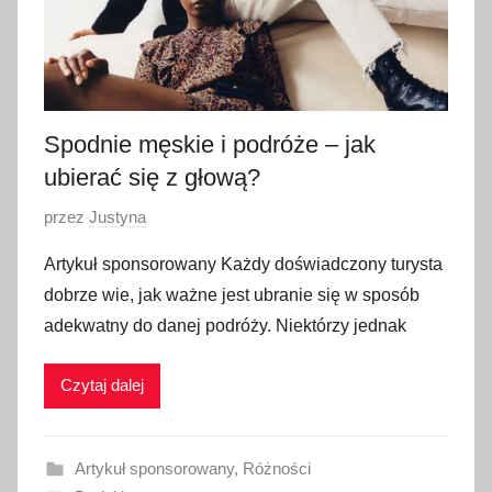
Spodnie męskie i podróże – jak
ubierać się z głową?
O
przez
Justyna
p
Artykuł sponsorowany Każdy doświadczony turysta
u
dobrze wie, jak ważne jest ubranie się w sposób
b
adekwatny do danej podróży. Niektórzy jednak
l
i
Czytaj dalej
k
o
w
Artykuł sponsorowany
,
Różności
a