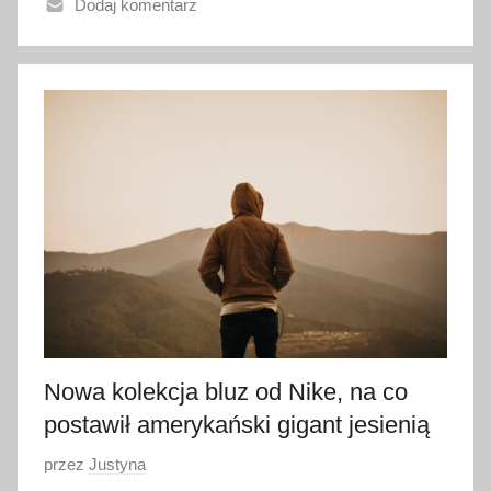
Dodaj komentarz
n
o
2
9
m
a
r
c
a
2
0
2
2
Nowa kolekcja bluz od Nike, na co
postawił amerykański gigant jesienią
O
przez
Justyna