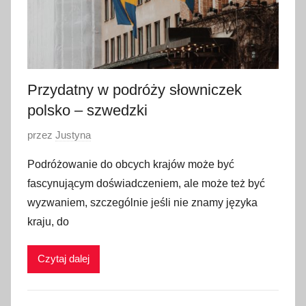
Przydatny w podróży słowniczek
polsko – szwedzki
O
przez
Justyna
p
Podróżowanie do obcych krajów może być
u
fascynującym doświadczeniem, ale może też być
b
wyzwaniem, szczególnie jeśli nie znamy języka
l
kraju, do
i
k
Czytaj dalej
o
w
a