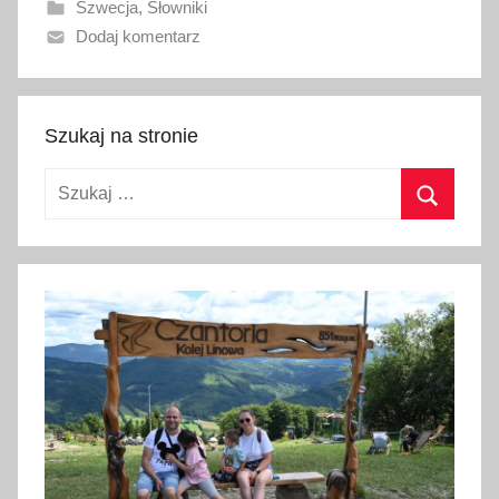
Szwecja
,
Słowniki
n
Dodaj komentarz
o
1
7
l
Szukaj na stronie
u
Szukaj:
t
e
Szukaj
g
o
2
0
2
3