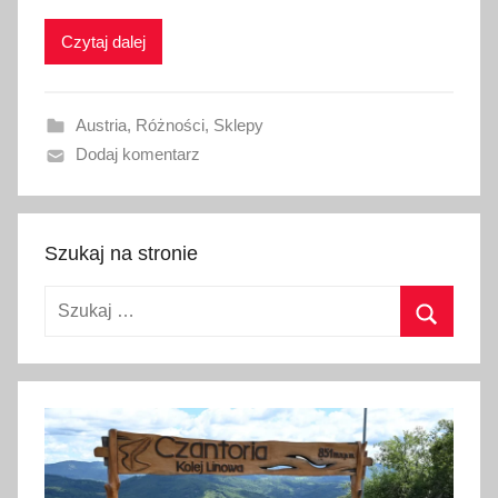
k
Czytaj dalej
o
w
a
Austria
,
Różności
,
Sklepy
n
Dodaj komentarz
o
1
9
l
Szukaj na stronie
u
Szukaj:
t
e
Szukaj
g
o
2
0
2