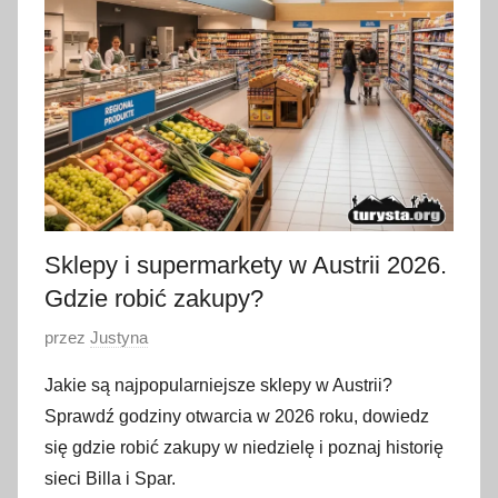
Sklepy i supermarkety w Austrii 2026.
Gdzie robić zakupy?
O
przez
Justyna
p
Jakie są najpopularniejsze sklepy w Austrii?
u
Sprawdź godziny otwarcia w 2026 roku, dowiedz
b
się gdzie robić zakupy w niedzielę i poznaj historię
l
sieci Billa i Spar.
i