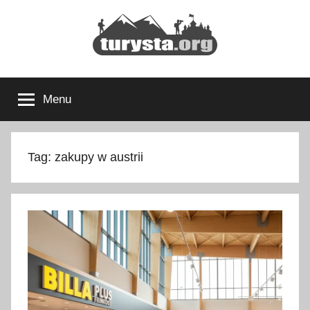
Przejdź
do
treści
Turysta.org
Rodzinny
blog
Menu
podróżniczy
i
portal
turystyczny
Tag:
zakupy w austrii