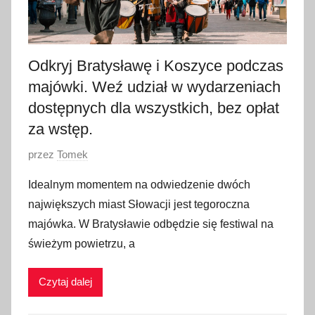
Odkryj Bratysławę i Koszyce podczas
majówki. Weź udział w wydarzeniach
dostępnych dla wszystkich, bez opłat
za wstęp.
O
przez
Tomek
p
Idealnym momentem na odwiedzenie dwóch
u
największych miast Słowacji jest tegoroczna
b
majówka. W Bratysławie odbędzie się festiwal na
l
świeżym powietrzu, a
i
k
Czytaj dalej
o
w