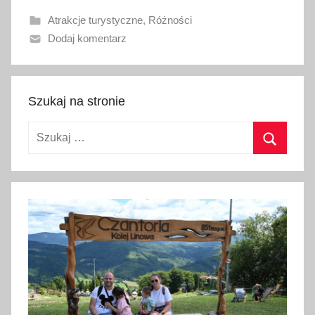
a
Atrakcje turystyczne
,
Różności
n
Dodaj komentarz
o
2
4
k
Szukaj na stronie
w
Szukaj:
i
e
Szukaj
t
n
i
a
2
0
2
4