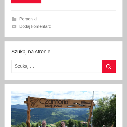
w
a
Poradniki
n
Dodaj komentarz
o
2
7
m
Szukaj na stronie
a
Szukaj:
r
c
Szukaj
a
2
0
2
3