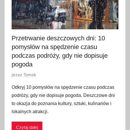
Przetrwanie deszczowych dni: 10
pomysłów na spędzenie czasu
podczas podróży, gdy nie dopisuje
pogoda
O
przez
Tomek
p
Odkryj 10 pomysłów na spędzenie czasu podczas
u
podróży, gdy nie dopisuje pogoda. Deszczowe dni
b
to okazja do poznania kultury, sztuki, kulinariów i
l
lokalnych atrakcji.
i
k
Czytaj dalej
o