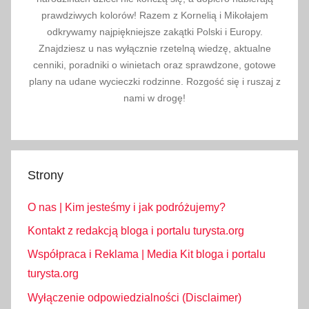
,
prawdziwych kolorów! Razem z Kornelią i Mikołajem
k
odkrywamy najpiękniejsze zakątki Polski i Europy.
Znajdziesz u nas wyłącznie rzetelną wiedzę, aktualne
o
cenniki, poradniki o winietach oraz sprawdzone, gotowe
n
plany na udane wycieczki rodzinne. Rozgość się i ruszaj z
c
nami w drogę!
e
r
t
y
Strony
,
k
O nas | Kim jesteśmy i jak podróżujemy?
r
y
Kontakt z redakcją bloga i portalu turysta.org
t
Współpraca i Reklama | Media Kit bloga i portalu
e
turysta.org
_
Wyłączenie odpowiedzialności (Disclaimer)
u