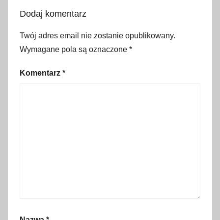
s
Dodaj komentarz
z
c
Twój adres email nie zostanie opublikowany.
z
Wymagane pola są oznaczone
*
,
g
Komentarz
*
a
l
e
r
i
e
,
g
r
y
_
Nazwa
*