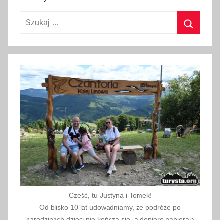
i
e
Szukaj:
_
t
Szukaj
e
m
a
t
y
c
z
n
e
,
k
i
Cześć, tu Justyna i Tomek!
n
Od blisko 10 lat udowadniamy, że podróże po
o
narodzinach dzieci nie kończą się, a dopiero nabierają