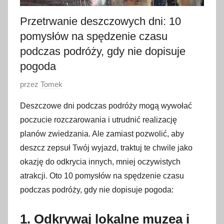
Przetrwanie deszczowych dni: 10
pomysłów na spędzenie czasu
podczas podróży, gdy nie dopisuje
pogoda
O
przez
Tomek
p
Deszczowe dni podczas podróży mogą wywołać
u
poczucie rozczarowania i utrudnić realizację
b
planów zwiedzania. Ale zamiast pozwolić, aby
l
deszcz zepsuł Twój wyjazd, traktuj te chwile jako
i
okazję do odkrycia innych, mniej oczywistych
k
o
atrakcji. Oto 10 pomysłów na spędzenie czasu
w
podczas podróży, gdy nie dopisuje pogoda:
a
n
1. Odkrywaj lokalne muzea i