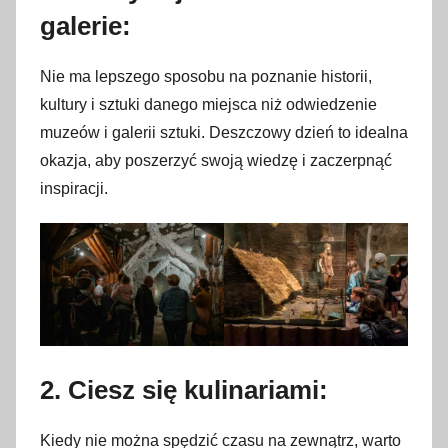
o
galerie:
2
7
Nie ma lepszego sposobu na poznanie historii,
m
kultury i sztuki danego miejsca niż odwiedzenie
a
muzeów i galerii sztuki. Deszczowy dzień to idealna
r
okazja, aby poszerzyć swoją wiedzę i zaczerpnąć
c
a
inspiracji.
2
0
2
3
2. Ciesz się kulinariami:
Kiedy nie można spędzić czasu na zewnątrz, warto