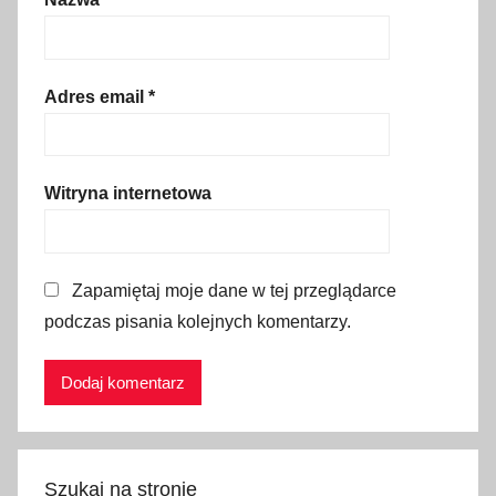
p
l
a
n
Adres email
*
s
z
o
Witryna internetowa
w
e
,
Zapamiętaj moje dane w tej przeglądarce
k
podczas pisania kolejnych komentarzy.
a
w
i
a
r
n
Szukaj na stronie