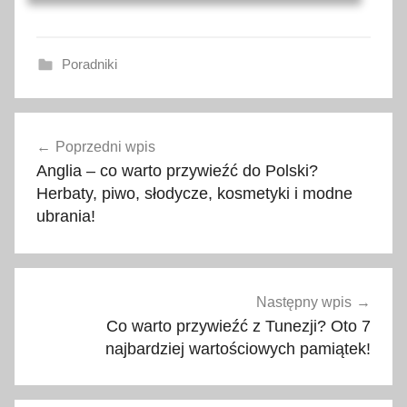
Poradniki
b
Nawigacja
i
Poprzedni wpis
wpisu
b
Anglia – co warto przywieźć do Polski?
l
Herbaty, piwo, słodycze, kosmetyki i modne
i
ubrania!
o
t
e
k
Następny wpis
i
Co warto przywieźć z Tunezji? Oto 7
najbardziej wartościowych pamiątek!
,
d
e