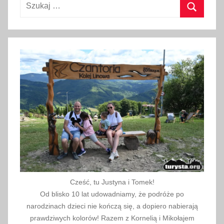
Szukaj:
r
z
Szukaj
e
ś
n
i
a
2
0
2
1
Cześć, tu Justyna i Tomek!
Od blisko 10 lat udowadniamy, że podróże po
narodzinach dzieci nie kończą się, a dopiero nabierają
prawdziwych kolorów! Razem z Kornelią i Mikołajem