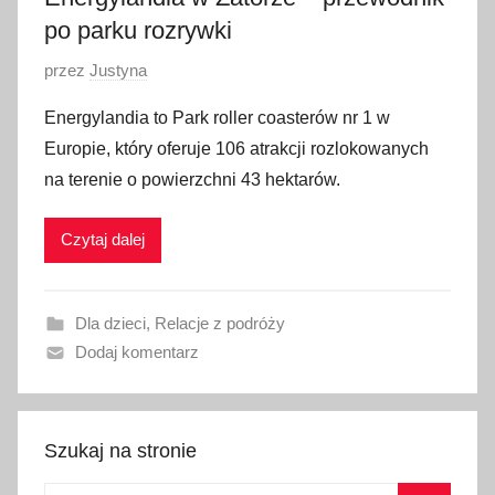
po parku rozrywki
O
przez
Justyna
p
Energylandia to Park roller coasterów nr 1 w
u
Europie, który oferuje 106 atrakcji rozlokowanych
b
na terenie o powierzchni 43 hektarów.
l
i
Czytaj dalej
k
o
w
Dla dzieci
,
Relacje z podróży
a
Dodaj komentarz
n
o
2
2
Szukaj na stronie
w