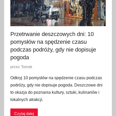
Przetrwanie deszczowych dni: 10
pomysłów na spędzenie czasu
podczas podróży, gdy nie dopisuje
pogoda
O
przez
Tomek
p
Odkryj 10 pomysłów na spędzenie czasu podczas
u
podróży, gdy nie dopisuje pogoda. Deszczowe dni
b
to okazja do poznania kultury, sztuki, kulinariów i
l
lokalnych atrakcji.
i
k
Czytaj dalej
o