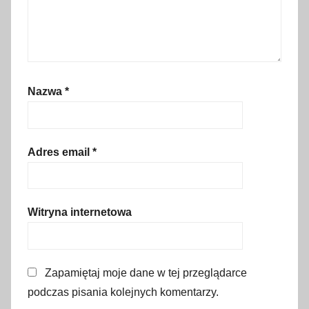
r
a
ć
,
e
Nazwa
*
g
z
o
t
Adres email
*
y
c
z
Witryna internetowa
n
e
l
Zapamiętaj moje dane w tej przeglądarce
o
podczas pisania kolejnych komentarzy.
k