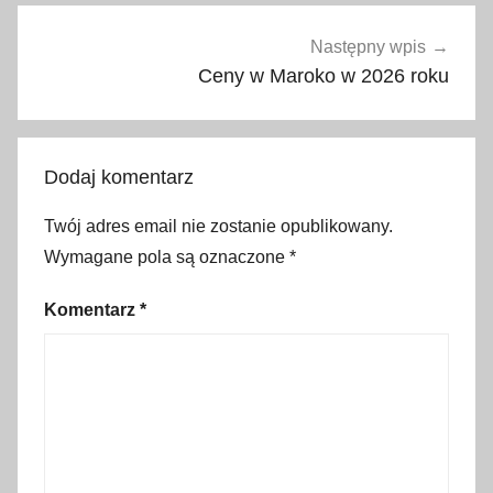
i
u
Następny wpis
r
Ceny w Maroko w 2026 roku
o
p
o
Dodaj komentarz
d
r
Twój adres email nie zostanie opublikowany.
ó
Wymagane pola są oznaczone
*
ż
y
Komentarz
*
,
c
o
w
y
b