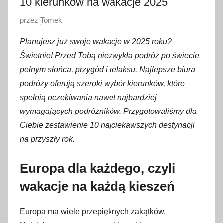
10 kierunków na wakacje 2025
O
przez
Tomek
p
Planujesz już swoje wakacje w 2025 roku?
u
Świetnie! Przed Tobą niezwykła podróż po świecie
b
pełnym słońca, przygód i relaksu. Najlepsze biura
l
podróży oferują szeroki wybór kierunków, które
i
spełnią oczekiwania nawet najbardziej
k
o
wymagających podróżników. Przygotowaliśmy dla
w
Ciebie zestawienie 10 najciekawszych destynacji
a
na przyszły rok.
n
o
Europa dla każdego, czyli
2
wakacje na każdą kieszeń
5
l
Europa ma wiele przepięknych zakątków.
i