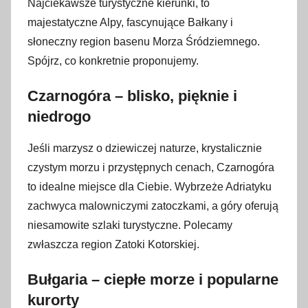
Najciekawsze turystyczne kierunki, to
s
majestatyczne Alpy, fascynujące Bałkany i
t
o
słoneczny region basenu Morza Śródziemnego.
p
Spójrz, co konkretnie proponujemy.
a
Czarnogóra – blisko, pięknie i
d
a
niedrogo
2
Jeśli marzysz o dziewiczej naturze, krystalicznie
0
2
czystym morzu i przystępnych cenach, Czarnogóra
4
to idealne miejsce dla Ciebie. Wybrzeże Adriatyku
zachwyca malowniczymi zatoczkami, a góry oferują
niesamowite szlaki turystyczne. Polecamy
zwłaszcza region Zatoki Kotorskiej.
Bułgaria – ciepłe morze i popularne
kurorty