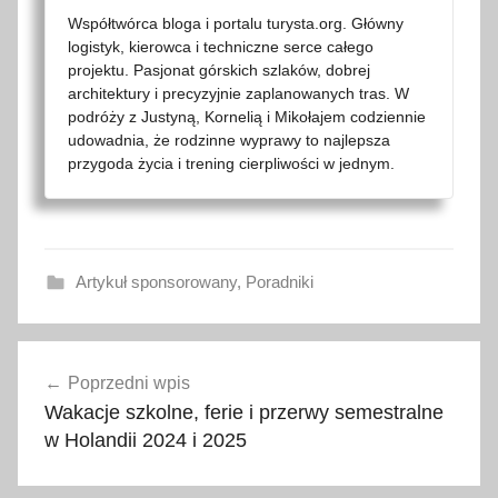
Współtwórca bloga i portalu turysta.org. Główny
logistyk, kierowca i techniczne serce całego
projektu. Pasjonat górskich szlaków, dobrej
architektury i precyzyjnie zaplanowanych tras. W
podróży z Justyną, Kornelią i Mikołajem codziennie
udowadnia, że rodzinne wyprawy to najlepsza
przygoda życia i trening cierpliwości w jednym.
Artykuł sponsorowany
,
Poradniki
2
Nawigacja
0
Poprzedni wpis
wpisu
2
Wakacje szkolne, ferie i przerwy semestralne
5
w Holandii 2024 i 2025
,
b