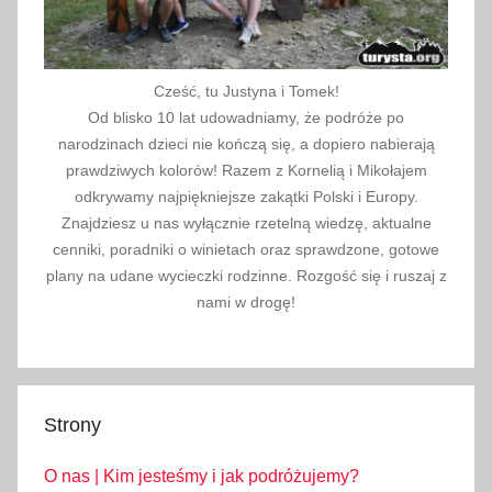
z
i
e
Cześć, tu Justyna i Tomek!
n
Od blisko 10 lat udowadniamy, że podróże po
a
narodzinach dzieci nie kończą się, a dopiero nabierają
w
prawdziwych kolorów! Razem z Kornelią i Mikołajem
a
odkrywamy najpiękniejsze zakątki Polski i Europy.
k
Znajdziesz u nas wyłącznie rzetelną wiedzę, aktualne
cenniki, poradniki o winietach oraz sprawdzone, gotowe
a
plany na udane wycieczki rodzinne. Rozgość się i ruszaj z
c
nami w drogę!
j
e
,
w
a
Strony
k
O nas | Kim jesteśmy i jak podróżujemy?
a