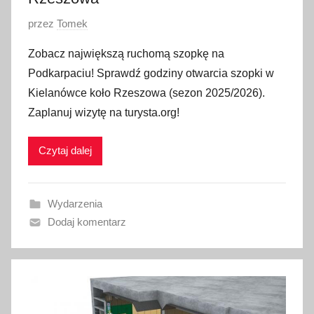
O
przez
Tomek
p
Zobacz największą ruchomą szopkę na
u
Podkarpaciu! Sprawdź godziny otwarcia szopki w
b
Kielanówce koło Rzeszowa (sezon 2025/2026).
l
Zaplanuj wizytę na turysta.org!
i
k
Czytaj dalej
o
w
a
Wydarzenia
n
Dodaj komentarz
o
2
8
g
r