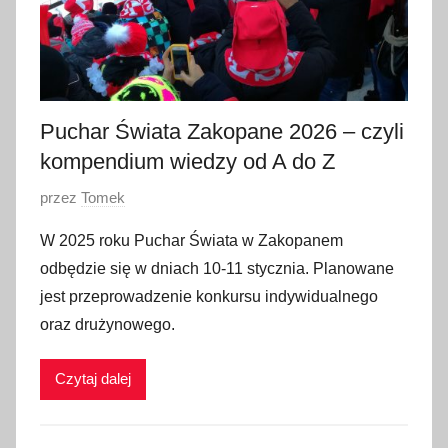
Puchar Świata Zakopane 2026 – czyli
kompendium wiedzy od A do Z
O
przez
Tomek
p
W 2025 roku Puchar Świata w Zakopanem
u
odbędzie się w dniach 10-11 stycznia. Planowane
b
jest przeprowadzenie konkursu indywidualnego
l
oraz drużynowego.
i
k
Czytaj dalej
o
w
a