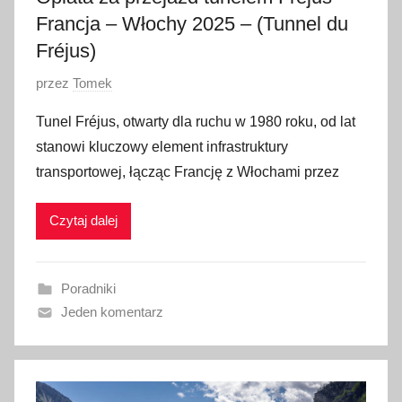
2
Francja – Włochy 2025 – (Tunnel du
0
Fréjus)
2
5
O
przez
Tomek
p
Tunel Fréjus, otwarty dla ruchu w 1980 roku, od lat
u
stanowi kluczowy element infrastruktury
b
transportowej, łącząc Francję z Włochami przez
l
i
Czytaj dalej
k
o
w
Poradniki
a
Jeden komentarz
n
o
5
s