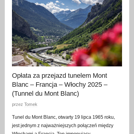
t
y
c
z
n
i
a
2
0
2
Opłata za przejazd tunelem Mont
5
Blanc – Francja – Włochy 2025 –
(Tunnel du Mont Blanc)
O
przez
Tomek
p
Tunel du Mont Blanc, otwarty 19 lipca 1965 roku,
u
jest jednym z najważniejszych połączeń między
b
Włochami a Francją. Ten imponujący