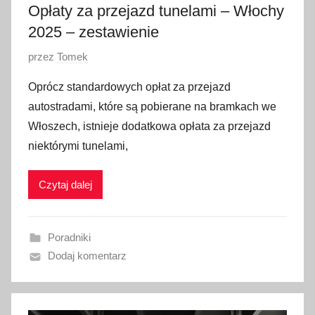
Opłaty za przejazd tunelami – Włochy
2
5
2025 – zestawienie
O
przez
Tomek
p
Oprócz standardowych opłat za przejazd
u
autostradami, które są pobierane na bramkach we
b
Włoszech, istnieje dodatkowa opłata za przejazd
l
niektórymi tunelami,
i
k
Czytaj dalej
o
w
a
Poradniki
n
Dodaj komentarz
o
5
s
t