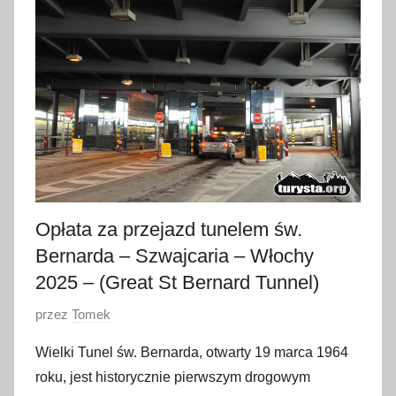
y
c
z
n
i
a
2
0
2
Opłata za przejazd tunelem św.
5
Bernarda – Szwajcaria – Włochy
2025 – (Great St Bernard Tunnel)
O
przez
Tomek
p
Wielki Tunel św. Bernarda, otwarty 19 marca 1964
u
roku, jest historycznie pierwszym drogowym
b