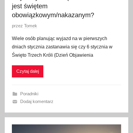
5
jest świętem
obowiązkowym/nakazanym?
O
przez
Tomek
p
Wiele osób planując wyjazd na w pierwszych
u
dniach stycznia zastanawia się czy 6 stycznia w
b
Święto Trzech Króli (Dzień Objawienia
l
i
Czytaj dalej
k
o
w
Poradniki
a
Dodaj komentarz
n
o
5
s