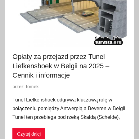
u
d
n
i
a
2
0
Opłaty za przejazd przez Tunel
2
Liefkenshoek w Belgii na 2025 –
5
Cennik i informacje
O
przez
Tomek
p
Tunel Liefkenshoek odgrywa kluczową rolę w
u
połączeniu pomiędzy Antwerpią a Beveren w Belgii.
b
Tunel ten przebiega pod rzeką Skaldą (Schelde),
l
i
Czytaj dalej
k