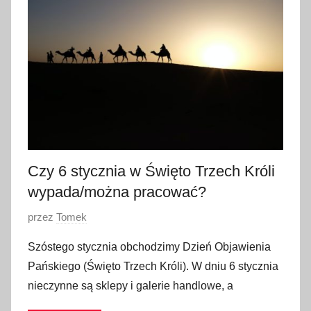
t
y
c
z
n
i
a
2
0
2
Czy 6 stycznia w Święto Trzech Króli
5
wypada/można pracować?
O
przez
Tomek
p
Szóstego stycznia obchodzimy Dzień Objawienia
u
Pańskiego (Święto Trzech Króli). W dniu 6 stycznia
b
nieczynne są sklepy i galerie handlowe, a
l
i