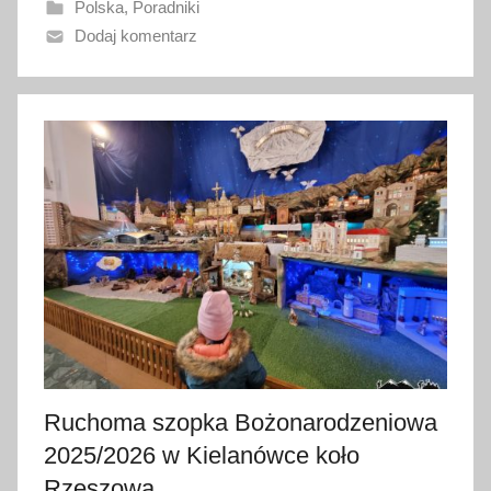
Polska
,
Poradniki
n
Dodaj komentarz
o
1
0
s
t
y
c
z
n
i
a
2
0
2
Ruchoma szopka Bożonarodzeniowa
6
2025/2026 w Kielanówce koło
Rzeszowa