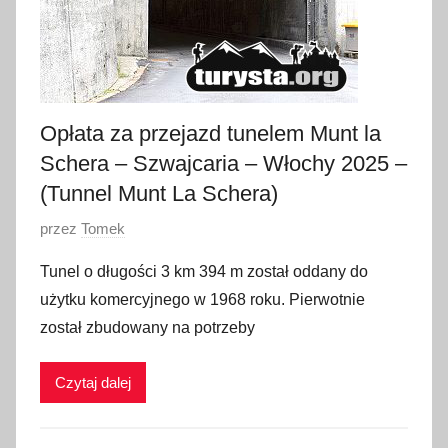
0
2
5
Opłata za przejazd tunelem Munt la
Schera – Szwajcaria – Włochy 2025 –
(Tunnel Munt La Schera)
O
przez
Tomek
p
Tunel o długości 3 km 394 m został oddany do
u
użytku komercyjnego w 1968 roku. Pierwotnie
b
został zbudowany na potrzeby
l
i
Czytaj dalej
k
o
w