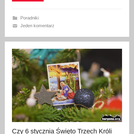
o
w
Poradniki
a
Jeden komentarz
n
o
5
s
t
y
c
z
n
i
a
2
0
2
Czy 6 stycznia Święto Trzech Króli