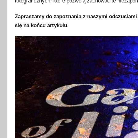
fotograficznych, które pozwolą zachować te niezapom
o
p
Zapraszamy do zapoznania z naszymi odczuciami
a
się na końcu artykułu
.
d
a
2
0
2
3