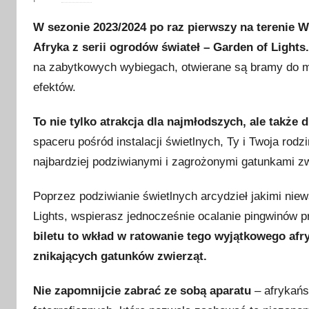
p
W sezonie 2023/2024 po raz pierwszy na terenie
u
Afryka z serii ogrodów świateł – Garden of Lights.
b
na zabytkowych wybiegach, otwierane są bramy do m
l
i
efektów.
k
To nie tylko atrakcja dla najmłodszych, ale także 
o
w
spaceru pośród instalacji świetlnych, Ty i Twoja rod
a
najbardziej podziwianymi i zagrożonymi gatunkami zw
n
o
Poprzez podziwianie świetlnych arcydzieł jakimi nie
2
Lights, wspierasz jednocześnie ocalanie pingwinów 
5
biletu to wkład w ratowanie tego wyjątkowego afry
l
znikających gatunków zwierząt.
i
s
Nie zapomnijcie zabrać ze sobą aparatu
– afrykańs
t