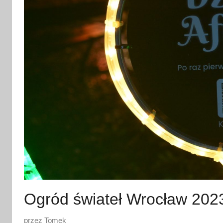
Ogród świateł Wrocław 2023
O
przez
Tomek