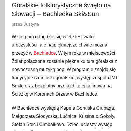
Góralskie folklorystyczne święto na
Słowacji – Bachledka Ski&Sun
O
przez
Justyna
p
W sierpniu odbędzie się wiele festiwali i
u
uroczystości, ale najpiękniejsze chwile można
b
przeżyć w
Bachledce
. W tym roku w miejscowości
l
Ždiar połączona zostanie piękna kultura góralska z
i
nowoczesną muzyką pop. W programie znajdą się
k
o
tradycyjne rzemiosła góralskie, występ zespołu IMT
w
Smile oraz bezpłatny przejazd kolejką linową na
a
Ścieżkę w Koronach Drzew w Bachledce.
n
o
W Bachledce wystąpią Kapela Góralska Ciupaga,
5
Małgorzata Słodyczka, Lúčnica, Kristína & Sokoly,
s
Štefan Štec i Cimbalkovo. Dzieci ucieszy występ
i