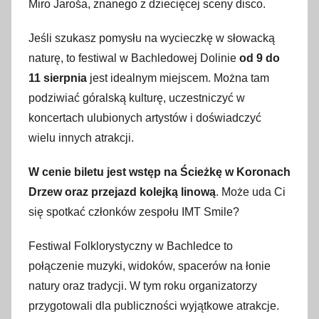
Miro Jaroša, znanego z dziecięcej sceny disco.
e
r
Jeśli szukasz pomysłu na wycieczkę w słowacką
p
naturę, to festiwal w Bachledowej Dolinie
od 9 do
n
11 sierpnia
jest idealnym miejscem. Można tam
i
podziwiać góralską kulturę, uczestniczyć w
a
koncertach ulubionych artystów i doświadczyć
2
wielu innych atrakcji.
0
2
W cenie biletu jest wstęp na Ścieżkę w Koronach
4
Drzew oraz przejazd kolejką linową
. Może uda Ci
się spotkać członków zespołu IMT Smile?
Festiwal Folklorystyczny w Bachledce to
połączenie muzyki, widoków, spacerów na łonie
natury oraz tradycji. W tym roku organizatorzy
przygotowali dla publiczności wyjątkowe atrakcje.