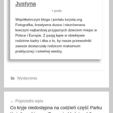
Justyna
+ posts
Współtwórczyni bloga i portalu turysta.org.
Fotografka, kreatywna dusza i niezrównana
łowczyni najbardziej przyjaznych dzieciom miejsc w
Polsce i Europie. Z pasją łapie w obiektywie
rodzinne kadry i dba o to, by nasze przewodniki
zawsze dostarczały rodzicom maksimum
praktycznej i rzetelnej wiedzy.
Wydarzenia
a
Nawigacja
t
Poprzedni wpis
wpisu
r
Co kryje niedostępna na codzień część Parku
a