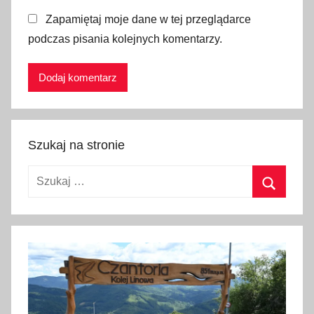
t
Zapamiętaj moje dane w tej przeglądarce
o
podczas pisania kolejnych komentarzy.
,
S
ł
o
w
a
Szukaj na stronie
c
j
Szukaj:
a
,
Szukaj
w
y
d
a
r
z