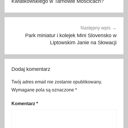
Kwiatkowskiego w Tarnowie Mościcach?
k
c
j
a
Następny wpis
,
Park miniatur i kolejek Mini Slovensko w
B
Liptowskim Janie na Słowacji
a
c
h
Dodaj komentarz
l
e
Twój adres email nie zostanie opublikowany.
d
Wymagane pola są oznaczone
*
k
a
Komentarz
*
,
f
o