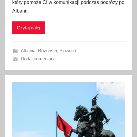
który pomoże Ci w komunikacji podczas podróży po
b
Albanii.
l
i
Czytaj dalej
k
o
w
Albania
,
Różności
,
Słowniki
a
Dodaj komentarz
n
o
2
0
k
w
i
e
t
n