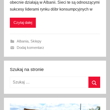
obecnie działają w Albanii. Sieci te są odnoszącymi
b
sukcesy liderami rynku dóbr konsumpcyjnych w
l
i
Czytaj dalej
k
o
w
Albania
,
Sklepy
a
Dodaj komentarz
n
o
2
8
Szukaj na stronie
s
Szukaj:
t
y
Szukaj
c
z
n