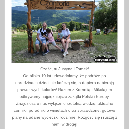
i
a
2
0
2
3
Cześć, tu Justyna i Tomek!
Od blisko 10 lat udowadniamy, że podróże po
narodzinach dzieci nie kończą się, a dopiero nabierają
prawdziwych kolorów! Razem z Kornelią i Mikołajem
odkrywamy najpiękniejsze zakątki Polski i Europy.
Znajdziesz u nas wyłącznie rzetelną wiedzę, aktualne
cenniki, poradniki o winietach oraz sprawdzone, gotowe
plany na udane wycieczki rodzinne. Rozgość się i ruszaj z
nami w drogę!