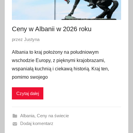
i
a
2
0
Ceny w Albanii w 2026 roku
2
O
przez
Justyna
4
p
Albania to kraj położony na południowym
u
wschodzie Europy, z pięknymi krajobrazami,
b
wspaniałą kuchnią i ciekawą historią. Kraj ten,
l
pomimo swojego
i
k
Czytaj dalej
o
w
a
Albania
,
Ceny na świecie
n
Dodaj komentarz
o
1