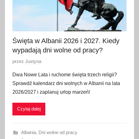
Święta w Albanii 2026 i 2027. Kiedy
wypadają dni wolne od pracy?
O
przez
Justyna
p
Dwa Nowe Lata i ruchome święta trzech religii?
u
Sprawdź kalendarz dni wolnych w Albanii na lata
b
2026/2027 i zaplanuj urlop marzeń!
l
i
Czytaj dalej
k
o
w
Albania
,
Dni wolne od pracy
a