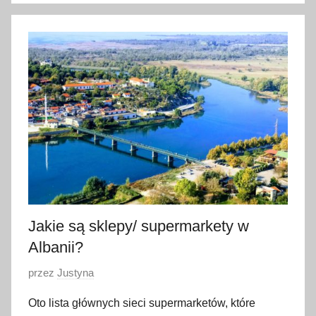
4
l
u
t
e
g
o
2
0
2
3
Jakie są sklepy/ supermarkety w
Albanii?
O
przez
Justyna
p
Oto lista głównych sieci supermarketów, które
u