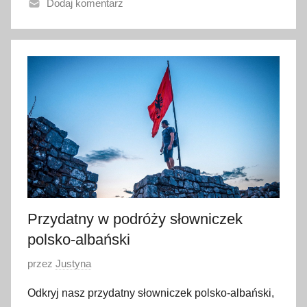
Dodaj komentarz
n
o
3
0
c
z
e
r
w
c
a
2
Przydatny w podróży słowniczek
0
polsko-albański
2
6
O
przez
Justyna
p
Odkryj nasz przydatny słowniczek polsko-albański,
u