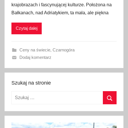
krajobrazach i fascynującej kulturze. Położona na
b
Bałkanach, nad Adriatykiem, ta mała, ale piękna
l
i
Czytaj dalej
k
o
w
Ceny na świecie
,
Czarnogóra
a
Dodaj komentarz
n
o
1
8
Szukaj na stronie
m
Szukaj:
a
r
Szukaj
c
a
2