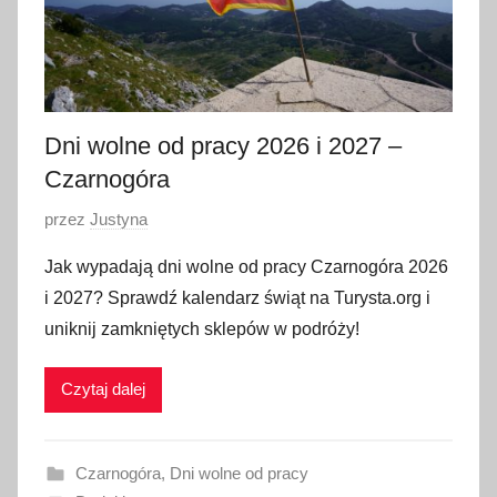
Dni wolne od pracy 2026 i 2027 –
Czarnogóra
O
przez
Justyna
p
Jak wypadają dni wolne od pracy Czarnogóra 2026
u
i 2027? Sprawdź kalendarz świąt na Turysta.org i
b
uniknij zamkniętych sklepów w podróży!
l
i
Czytaj dalej
k
o
w
Czarnogóra
,
Dni wolne od pracy
a