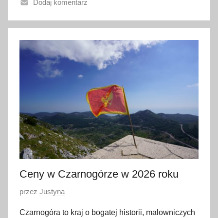
Dodaj komentarz
n
o
1
8
m
a
j
a
2
0
2
6
Ceny w Czarnogórze w 2026 roku
O
przez
Justyna
p
Czarnogóra to kraj o bogatej historii, malowniczych
u