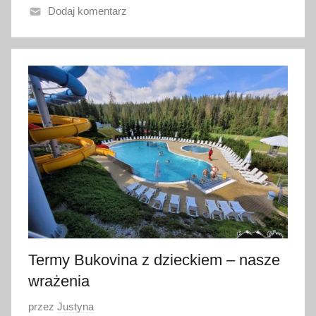
Dodaj komentarz
3
1
l
i
p
c
a
2
0
2
2
Termy Bukovina z dzieckiem – nasze
wrażenia
O
przez
Justyna