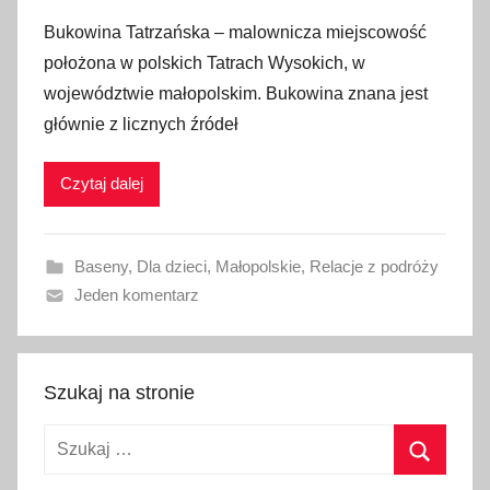
p
Bukowina Tatrzańska – malownicza miejscowość
u
położona w polskich Tatrach Wysokich, w
b
województwie małopolskim. Bukowina znana jest
l
głównie z licznych źródeł
i
k
Czytaj dalej
o
w
a
Baseny
,
Dla dzieci
,
Małopolskie
,
Relacje z podróży
n
Jeden komentarz
o
2
8
l
Szukaj na stronie
i
Szukaj:
p
c
Szukaj