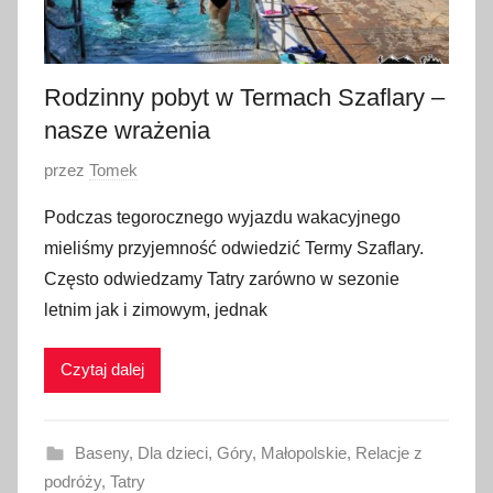
a
2
0
2
Rodzinny pobyt w Termach Szaflary –
4
nasze wrażenia
O
przez
Tomek
p
Podczas tegorocznego wyjazdu wakacyjnego
u
mieliśmy przyjemność odwiedzić Termy Szaflary.
b
Często odwiedzamy Tatry zarówno w sezonie
l
letnim jak i zimowym, jednak
i
k
Czytaj dalej
o
w
a
Baseny
,
Dla dzieci
,
Góry
,
Małopolskie
,
Relacje z
n
podróży
,
Tatry
o