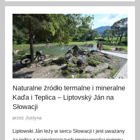
1
9
s
i
e
r
p
n
i
a
Naturalne źródło termalne i mineralne
2
Kaďa i Teplica – Liptovský Ján na
0
2
Słowacji
4
O
przez
Justyna
p
Liptowski Ján leży w sercu Słowacji i jest uważany
u
za jedną z najpiękniejszych miejscowości regionu