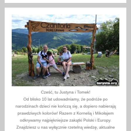
a
2
0
2
2
Cześć, tu Justyna i Tomek!
Od blisko 10 lat udowadniamy, że podróże po
narodzinach dzieci nie kończą się, a dopiero nabierają
prawdziwych kolorów! Razem z Kornelią i Mikołajem
odkrywamy najpiękniejsze zakątki Polski i Europy.
Znajdziesz u nas wyłącznie rzetelną wiedzę, aktualne