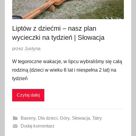
Liptów z dziećmi – nasz plan
wycieczki na tydzień | Słowacja
O
przez
Justyna
p
W tegoroczne wakacje, w lipcu wybraliśmy się całą
u
rodziną (dzieci w wieku 6 lat i niespełna 2 lat) na
b
tydzień
l
i
Czytaj dalej
k
o
w
Baseny
,
Dla dzieci
,
Góry
,
Słowacja
,
Tatry
a
Dodaj komentarz
n
o