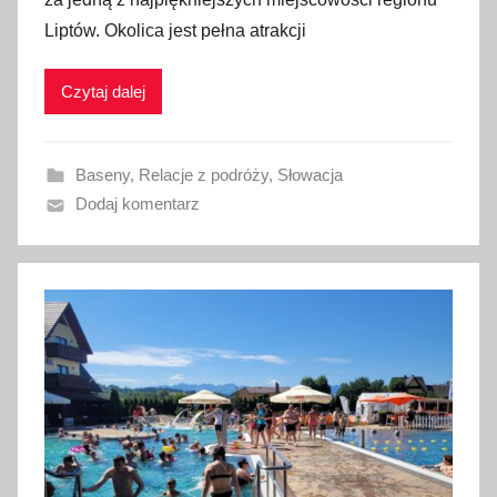
b
Liptów. Okolica jest pełna atrakcji
l
i
Czytaj dalej
k
o
w
Baseny
,
Relacje z podróży
,
Słowacja
a
Dodaj komentarz
n
o
5
s
i
e
r
p
n
i