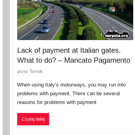
Lack of payment at Italian gates.
What to do? – Mancato Pagamento
O
przez
Tomek
p
When using Italy’s motorways, you may run into
u
problems with payment. There can be several
b
reasons for problems with payment
l
i
k
Czytaj dalej
o
w