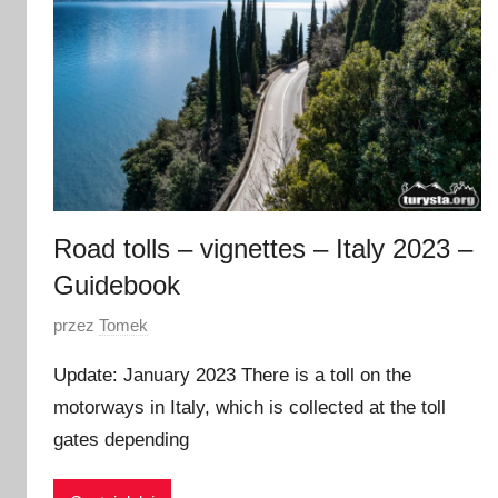
Road tolls – vignettes – Italy 2023 –
Guidebook
O
przez
Tomek
p
Update: January 2023 There is a toll on the
u
motorways in Italy, which is collected at the toll
b
gates depending
l
i