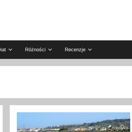
iat
Różności
Recenzje