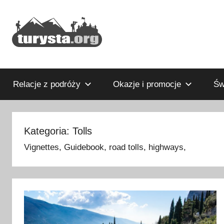
Przejdź
do
treści
Rodzinny
Turysta.org
blog
podróżniczy
Relacje z podróży
Okazje i promocje
Św
i
portal
turystyczny
Kategoria:
Tolls
Vignettes, Guidebook, road tolls, highways,