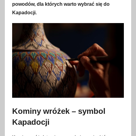
2
powodów, dla których warto wybrać się do
7
Kapadocji.
c
z
e
r
w
c
a
2
0
2
3
Kominy wróżek – symbol
Kapadocji