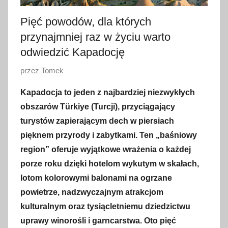
Pięć powodów, dla których
przynajmniej raz w życiu warto
odwiedzić Kapadocję
O
przez
Tomek
p
Kapadocja to jeden z najbardziej niezwykłych
u
obszarów Türkiye (Turcji), przyciągający
b
turystów zapierającym dech w piersiach
l
pięknem przyrody i zabytkami. Ten „baśniowy
i
region” oferuje wyjątkowe wrażenia o każdej
k
o
porze roku dzięki hotelom wykutym w skałach,
w
lotom kolorowymi balonami na ogrzane
a
powietrze, nadzwyczajnym atrakcjom
n
kulturalnym oraz tysiącletniemu dziedzictwu
o
uprawy winorośli i garncarstwa. Oto pięć