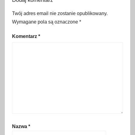
g
o
Twój adres email nie zostanie opublikowany.
w
Wymagane pola są oznaczone
*
a
r
Komentarz
*
t
o
,
k
a
p
a
d
o
c
j
Nazwa
*
a