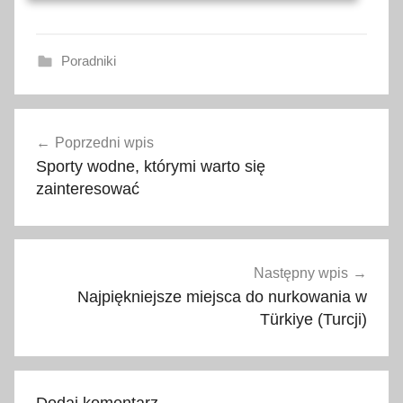
Poradniki
b
Nawigacja
a
Poprzedni wpis
wpisu
l
Sporty wodne, którymi warto się
o
zainteresować
n
y
,
d
Następny wpis
l
Najpiękniejsze miejsca do nurkowania w
a
Türkiye (Turcji)
c
z
e
Dodaj komentarz