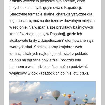
Kominy wróżek to pierwsze skojarzenie, które
przychodzi na myśl, gdy mowa o Kapadocji.
Starożytne formacje skalne, charakterystyczne dla
tego obszaru, można dostrzec w dowolnym miejscu
w regionie. Najwspanialsze przykłady baśniowych
kominów znajdują się w Paşabağ, gdzie ich
stożkowate bryły z „kapeluszami” uformowane są z
twardych skał. Spektakularny krajobraz tych
formacji skalnych najlepiej podziwiać z pokładu
balonu na ogrzane powietrze. Podczas lotu
balonem o wschodzie słońca można podziwiać
wyjątkowy widok kapadockich dolin z lotu ptaka.