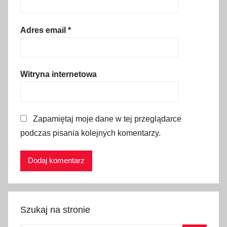
,
k
o
Adres email
*
m
i
n
Witryna internetowa
y
w
r
Zapamiętaj moje dane w tej przeglądarce
ó
podczas pisania kolejnych komentarzy.
ż
e
k
Szukaj na stronie